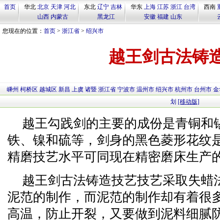
首页
华北
北京
天津
河北
东北
辽宁
吉林
华东
上海
江苏
浙江
台湾
西南
山西
内蒙古
黑龙江
安徽
福建
山东
您现在的位置：
首页
>
浙江省
>
绍兴市
越王剑古法铸
嵊州
柯桥区
越城区
新昌
上虞
诸暨
浙江省
宁波市
温州市
绍兴市
杭州市
台州市
金
划
[移动版]
越王勾践剑的主要的成份是青铜和
铁、镍和硫等，剑身的黑色菱形花纹
精磨技艺水平可同现在精密磨床生产
越王剑古法铸造技艺技艺采取失蜡
泥范的制作，而泥范的制作却有着很
高温，防止开裂，又要做到泥料细腻