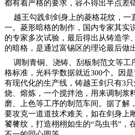
都有着严格的要求，容不得出半点差
越王勾践剑剑身上的菱格花纹，一
一。菱形暗格的制作，国内专家其实
的专家多次试验，最后得出从铸造学
的暗格，是通过富锡区的理论最后做
调制青铜、浇铸、刮板制范文等工
格标准，光科学数据就近300个。因
有现代化的生产线，铸越王剑只有3
烧、熔炼，一个搅拌池，用来调制浆
磨、上色等工序的制范车间。据了解
要攻克一道道技术难关，如在剑身上
饕餮纹，打造栩栩如生的“鸟虫书”，
不一的同心圆等。