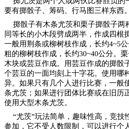
掷尤茨是两个人或两伙比赛胜负的
要有掷骰子、筹码、行马图三样东西
掷骰子有木条尤茨和栗子掷骰子两
同等长的小木段劈成两半，作成四根
一般用荆条或柳树枝作成，长约4~5
粗的柳树枝作成，长约30~40公分。
木块或芸豆作成。用芸豆作成的掷骰
个芸豆的一面均刻上十字花。使用哪
异。如果只有几个人进行比赛，一般
条尤茨；如果进行团体比赛或在旧历
使用大型木条尤茨。
“尤茨”玩法简单，趣味性高，竞技
参加，它不受人数限制，可以进行个