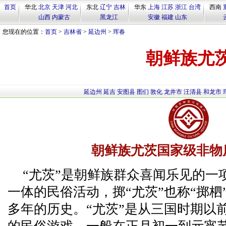
首页
华北
北京
天津
河北
东北
辽宁
吉林
华东
上海
江苏
浙江
台湾
西南
山西
内蒙古
黑龙江
安徽
福建
山东
您现在的位置：
首页
>
吉林省
>
延边州
>
珲春
朝鲜族尤
延边州
延吉
安图县
图们
敦化
龙井市
汪清县
和龙市
朝鲜族尤茨国家级非物
“尤茨”是朝鲜族群众喜闻乐见的一
一体的民俗活动，掷“尤茨”也称“掷柶
多年的历史。“尤茨”是从三国时期以