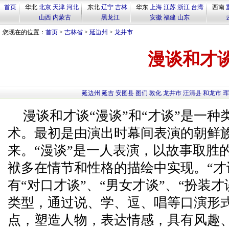
首页
华北
北京
天津
河北
东北
辽宁
吉林
华东
上海
江苏
浙江
台湾
西南
山西
内蒙古
黑龙江
安徽
福建
山东
您现在的位置：
首页
>
吉林省
>
延边州
>
龙井市
漫谈和才
延边州
延吉
安图县
图们
敦化
龙井市
汪清县
和龙市
珲
漫谈和才谈“漫谈”和“才谈”是一
术。最初是由演出时幕间表演的朝鲜族
来。“漫谈”是一人表演，以故事取胜
袱多在情节和性格的描绘中实现。“才
有“对口才谈”、“男女才谈”、“扮装才
类型，通过说、学、逗、唱等口演形
点，塑造人物，表达情感，具有风趣