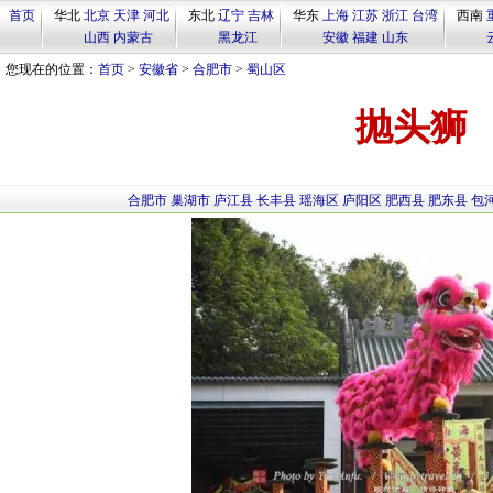
首页
华北
北京
天津
河北
东北
辽宁
吉林
华东
上海
江苏
浙江
台湾
西南
山西
内蒙古
黑龙江
安徽
福建
山东
您现在的位置：
首页
>
安徽省
>
合肥市
>
蜀山区
抛头狮
合肥市
巢湖市
庐江县
长丰县
瑶海区
庐阳区
肥西县
肥东县
包