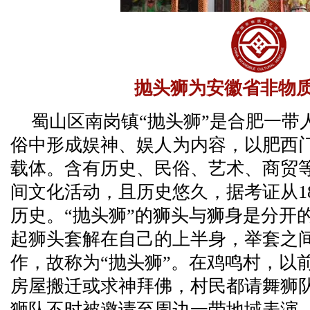
抛头狮为安徽省非物
蜀山区南岗镇“抛头狮”是合肥一带
俗中形成娱神、娱人为内容，以肥西
载体。含有历史、民俗、艺术、商贸
间文化活动，且历史悠久，据考证从18
历史。“抛头狮”的狮头与狮身是分开
起狮头套解在自己的上半身，举套之
作，故称为“抛头狮”。在鸡鸣村，以
房屋搬迁或求神拜佛，村民都请舞狮
狮队不时被邀请至周边一带地域表演