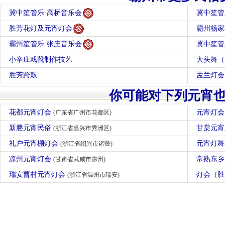
冀中笙管乐·高桥音乐会
冀中笙管
胜芳花灯及元宵灯会
霸州杨家
霸州笙管乐·张庄音乐会
冀中笙管
小辛庄戏靴制作技艺
大头舞（
胜芳跨鼓
盂兰灯会
你可能对下列元宵
花都元宵灯会
元宵灯
(广东省广州市花都区)
新塍元宵民俗
甘棠元
(浙江省嘉兴市秀洲区)
礼户元宵棚灯会
元宵灯
(浙江省绍兴市诸暨)
凉州元宵灯会
常熟东
(甘肃省武威市凉州)
瑞安曹村元宵灯会
灯会（
(浙江省温州市瑞安)