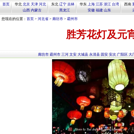
首页
华北
北京
天津
河北
东北
辽宁
吉林
华东
上海
江苏
浙江
台湾
西南
山西
内蒙古
黑龙江
安徽
福建
山东
您现在的位置：
首页
>
河北省
>
廊坊市
>
霸州市
胜芳花灯及元
廊坊市
霸州市
三河
文安
大城县
永清县
固安
安次
广阳区
大