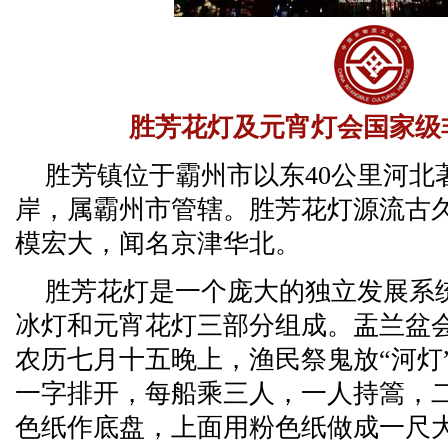
胜芳花灯及元宵灯会国家级
胜芳镇位于霸州市以东40公里河北
岸，属霸州市管辖。胜芳花灯源流古
模宏大，闻名京津华北。
胜芳花灯是一个庞大的独立发展系
冰灯和元宵花灯三部分组成。盂兰盆
农历七月十五晚上，渔民祭鬼放“河灯
一字排开，每船乘三人，一人持篙，二
色纸作底盘，上面用粉色纸做成一尺