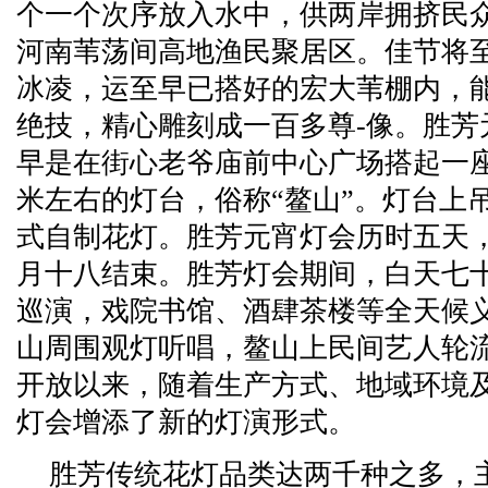
个一个次序放入水中，供两岸拥挤民
河南苇荡间高地渔民聚居区。佳节将
冰凌，运至早已搭好的宏大苇棚内，
绝技，精心雕刻成一百多尊-像。胜芳
早是在街心老爷庙前中心广场搭起一
米左右的灯台，俗称“鳌山”。灯台上
式自制花灯。胜芳元宵灯会历时五天
月十八结束。胜芳灯会期间，白天七
巡演，戏院书馆、酒肆茶楼等全天候
山周围观灯听唱，鳌山上民间艺人轮
开放以来，随着生产方式、地域环境
灯会增添了新的灯演形式。
胜芳传统花灯品类达两千种之多，