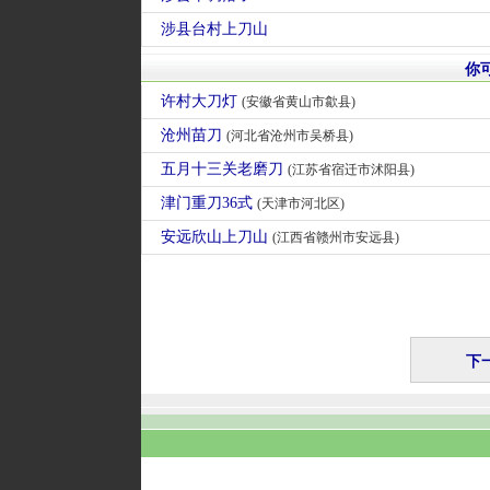
涉县台村上刀山
你
许村大刀灯
(安徽省黄山市歙县)
沧州苗刀
(河北省沧州市吴桥县)
五月十三关老磨刀
(江苏省宿迁市沭阳县)
津门重刀36式
(天津市河北区)
安远欣山上刀山
(江西省赣州市安远县)
下