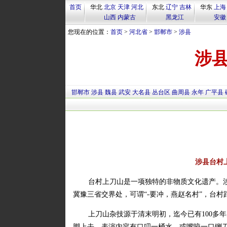
首页
华北
北京
天津
河北
东北
辽宁
吉林
华东
上海
山西
内蒙古
黑龙江
安徽
您现在的位置：
首页
>
河北省
>
邯郸市
>
涉县
涉
邯郸市
涉县
魏县
武安
大名县
丛台区
曲周县
永年
广平县
涉县台村
台村上刀山是一项独特的非物质文化遗产。
冀豫三省交界处，可谓“-要冲，燕赵名村”，台村
上刀山杂技源于清末明初，迄今已有100多
脚上去。表演内容有口叨一桶水、或嘴咬一口铡刀