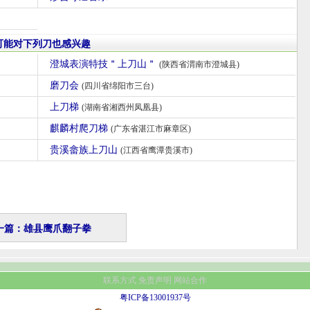
可能对下列刀也感兴趣
澄城表演特技＂上刀山＂
(陕西省渭南市澄城县)
磨刀会
(四川省绵阳市三台)
上刀梯
(湖南省湘西州凤凰县)
麒麟村爬刀梯
(广东省湛江市麻章区)
贵溪畲族上刀山
(江西省鹰潭贵溪市)
一篇：雄县鹰爪翻子拳
联系方式
免责声明
网站合作
粤ICP备13001937号