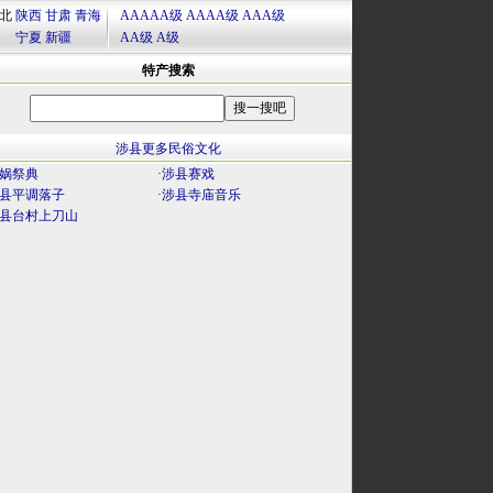
北
陕西
甘肃
青海
AAAAA级
AAAA级
AAA级
宁夏
新疆
AA级
A级
特产搜索
涉县更多民俗文化
娲祭典
·
涉县赛戏
县平调落子
·
涉县寺庙音乐
县台村上刀山