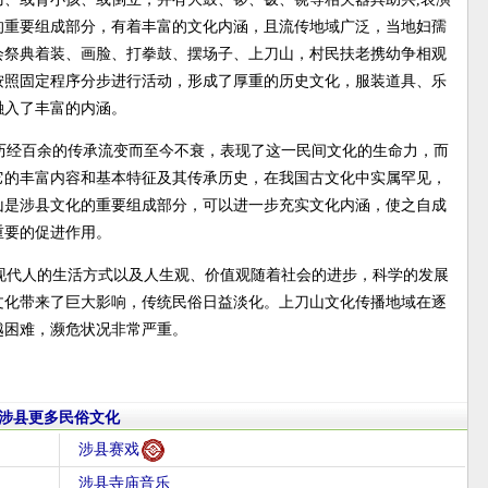
的重要组成部分，有着丰富的文化内涵，且流传地域广泛，当地妇孺
会祭典着装、画脸、打拳鼓、摆场子、上刀山，村民扶老携幼争相观
按照固定程序分步进行活动，形成了厚重的历史文化，服装道具、乐
融入了丰富的内涵。
历经百余的传承流变而至今不衰，表现了这一民间文化的生命力，而
它的丰富内容和基本特征及其传承历史，在我国古文化中实属罕见，
山是涉县文化的重要组成部分，可以进一步充实文化内涵，使之自成
重要的促进作用。
现代人的生活方式以及人生观、价值观随着社会的进步，科学的发展
文化带来了巨大影响，传统民俗日益淡化。上刀山文化传播地域在逐
越困难，濒危状况非常严重。
涉县更多民俗文化
涉县赛戏
涉县寺庙音乐