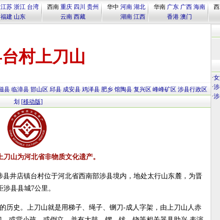
江苏
浙江
台湾
西南
重庆
四川
贵州
华中
河南
湖北
华南
广东
广西
海南
西
福建
山东
云南
西藏
湖南
江西
香港
澳门
县台村上刀山
·
女
·
涉
磁县
临漳县
邯山区
邱县
成安县
鸡泽县
肥乡
馆陶县
复兴区
峰峰矿区
涉县行政区
·
涉
划
[移动版]
上刀山为河北省非物质文化遗产。
涉县井店镇台村位于河北省西南部涉县境内，地处太行山东麓，为晋
距涉县县城7公里。
年的历史。上刀山就是用梯子、绳子、铡刀-成人字架，由上刀山人赤
、或背小孩、或倒立，并有大鼓、锣、钹、铙等相关器具助兴,表演