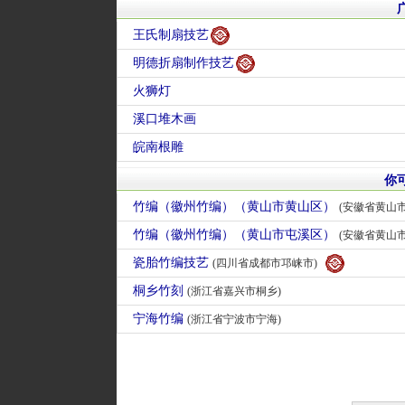
王氏制扇技艺
明德折扇制作技艺
火狮灯
溪口堆木画
皖南根雕
你
竹编（徽州竹编）（黄山市黄山区）
(安徽省黄山
竹编（徽州竹编）（黄山市屯溪区）
(安徽省黄山市
瓷胎竹编技艺
(四川省成都市邛崃市)
桐乡竹刻
(浙江省嘉兴市桐乡)
宁海竹编
(浙江省宁波市宁海)