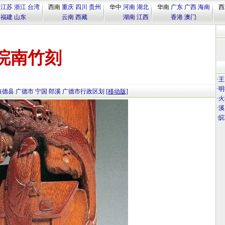
江苏
浙江
台湾
西南
重庆
四川
贵州
华中
河南
湖北
华南
广东
广西
海南
西
福建
山东
云南
西藏
湖南
江西
香港
澳门
皖南竹刻
·
王
·
明
旌德县
广德市
宁国
郎溪
广德市行政区划
[移动版]
·
火
·
溪
·
皖