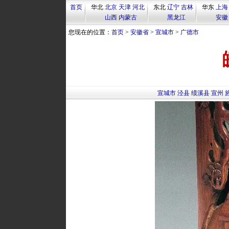
首页
华北
北京
天津
河北
东北
辽宁
吉林
华东
上海
山西
内蒙古
黑龙江
安徽
您现在的位置：
首页
>
安徽省
>
宣城市
>
广德市
宣城市
泾县
绩溪县
宣州