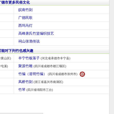
广德市更多民俗文化
皖南竹刻
广德民歌
西坞马灯
高峰唐氏竹篮编织技艺
祠山张渤传说
可能对下列竹也感兴趣
丰宁竹板落子
市黄山区)
(河北省承德市丰宁县)
聚源竹雕
屯溪)
(四川省成都市都江堰区)
竹编（道明竹编）
(四川省成都市崇州市)
凤桥竹刻
(浙江省嘉兴市南湖区)
竹琴
(四川省绵阳市三台)