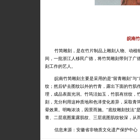
皖南竹
竹简雕刻，是在竹片制品上雕刻人物、动植
间，一批浙江人移民广德，将竹简雕刻带到了广德
刻工作的艺人。
皖南竹简雕刻主要是采用的是“留青雕刻”与
纹；然后铲去图纹以外的竹青，露出下面的竹肌作
理，成品表面光润。竹筠洁如玉，竹肌有丝纹，
刻，充分利用这种质地和色泽变化差异，采取青
晕效果。明晦浓淡，因景而施。“底纹雕刻技法”
青、二层底图案露肌纹、三层底图肌纹较深，从
信息来源：安徽省非物质文化遗产保护中心