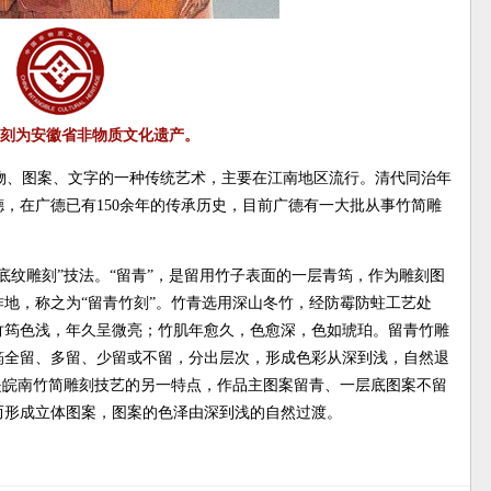
刻为安徽省非物质文化遗产。
物、图案、文字的一种传统艺术，主要在江南地区流行。清代同治年
，在广德已有150余年的传承历史，目前广德有一大批从事竹简雕
“底纹雕刻”技法。“留青”，是留用竹子表面的一层青筠，作为雕刻图
地，称之为“留青竹刻”。竹青选用深山冬竹，经防霉防蛀工艺处
竹筠色浅，年久呈微亮；竹肌年愈久，色愈深，色如琥珀。留青竹雕
筠全留、多留、少留或不留，分出层次，形成色彩从深到浅，自然退
是皖南竹简雕刻技艺的另一特点，作品主图案留青、一层底图案不留
而形成立体图案，图案的色泽由深到浅的自然过渡。