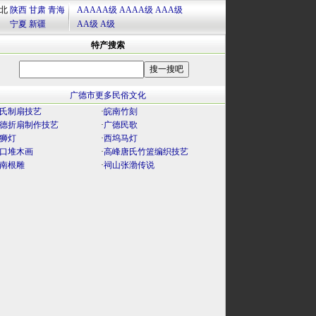
北
陕西
甘肃
青海
AAAAA级
AAAA级
AAA级
宁夏
新疆
AA级
A级
特产搜索
广德市更多民俗文化
氏制扇技艺
·
皖南竹刻
德折扇制作技艺
·
广德民歌
狮灯
·
西坞马灯
口堆木画
·
高峰唐氏竹篮编织技艺
南根雕
·
祠山张渤传说