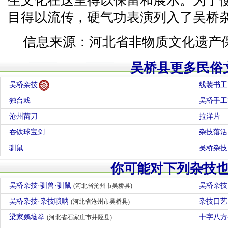
生文化在这里得以保留和展示。为了
目得以流传，硬气功表演列入了吴桥
信息来源：河北省非物质文化遗产
吴桥县更多民俗
吴桥杂技
线装书工
独台戏
吴桥手工
沧州苗刀
拉洋片
吞铁球宝剑
杂技落活
驯鼠
吴桥杂技
你可能对下列杂技
吴桥杂技·驯兽·驯鼠
吴桥杂技
(河北省沧州市吴桥县)
吴桥杂技·杂技唢呐
杂技口
(河北省沧州市吴桥县)
梁家鹦垴拳
十字八
(河北省石家庄市井陉县)