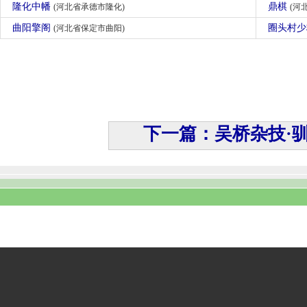
隆化中幡
鼎棋
(河北省承德市隆化)
(河
曲阳擎阁
圈头村
(河北省保定市曲阳)
下一篇：吴桥杂技·驯