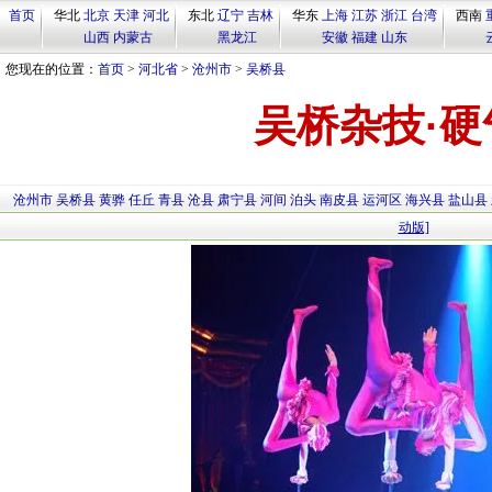
首页
华北
北京
天津
河北
东北
辽宁
吉林
华东
上海
江苏
浙江
台湾
西南
山西
内蒙古
黑龙江
安徽
福建
山东
您现在的位置：
首页
>
河北省
>
沧州市
>
吴桥县
吴桥杂技·硬
沧州市
吴桥县
黄骅
任丘
青县
沧县
肃宁县
河间
泊头
南皮县
运河区
海兴县
盐山县
动版]