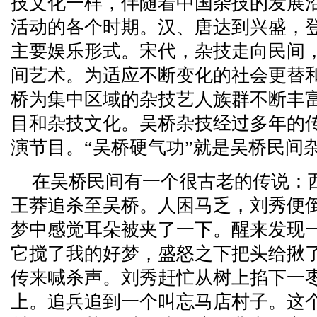
技文化一样，伴随着中国杂技的发展
活动的各个时期。汉、唐达到兴盛，
主要娱乐形式。宋代，杂技走向民间
间艺术。为适应不断变化的社会更替
桥为集中区域的杂技艺人族群不断丰
目和杂技文化。吴桥杂技经过多年的
演节目。“吴桥硬气功”就是吴桥民间
在吴桥民间有一个很古老的传说：
王莽追杀至吴桥。人困马乏，刘秀便
梦中感觉耳朵被夹了一下。醒来发现
它搅了我的好梦，盛怒之下把头给揪
传来喊杀声。刘秀赶忙从树上掐下一
上。追兵追到一个叫忘马店村子。这