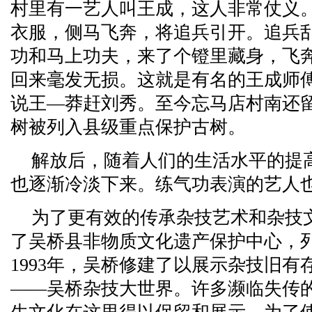
村里有一艺人叫王成，这人非常仗义
衣服，侧马飞奔，将追兵引开。追兵
功和马上功夫，来了个镫里藏身，飞
回来毫发无损。这就是有名的王成师
说王—莽赶刘秀。至今忘马店村南还
树被列入县级重点保护古树。
解放后，随着人们的生活水平的提
也逐渐冷淡下来。练气功表演的艺人
为了更有效的传承杂技艺术和杂技
了吴桥县非物质文化遗产保护中心，
1993年，吴桥修建了以展示杂技旧
——吴桥杂技大世界。许多濒临失传