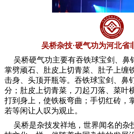
吴桥杂技·硬气功为河北省
吴桥硬气功主要有吞铁球宝剑、鼻
掌劈顽石、肚皮上切青菜、肚子上缠
击身、头顶开瓶等。吞铁球宝剑、鼻
分；肚皮上切青菜，刀起刀落、菜叶
打到身上，使铁板弯曲；手切红砖，
若等闲让人叹为观止。
吴桥是杂技发祥地，世界闻名的杂