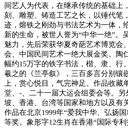
间艺人为代表，在继承传统的基础上
刻、雕塑、铸造工艺之长，以锤代笔
迹，熔铁之刚劲与书法艺术为一体，
新的生命，被世人誉为“中华一绝”。
魅力，先后荣获华夏奇葩艺术博览会
会、中国民间艺术一绝大展金奖。陶仁
幅约15万字的铁字书法，楷、隶、行
羲之的《兰亭叙》，三百多言分别镶
上，赏心悦目，气完神足。作品收藏
堂、-、二十一届大运会组委会等。另
坡、香港、台湾等国家和地方以及有
作品在北京1999年“爱我中华、弘扬
等奖。象形字12生肖在香港“国际专