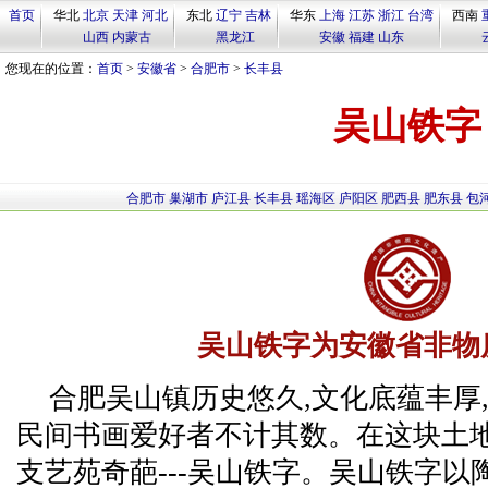
首页
华北
北京
天津
河北
东北
辽宁
吉林
华东
上海
江苏
浙江
台湾
西南
山西
内蒙古
黑龙江
安徽
福建
山东
您现在的位置：
首页
>
安徽省
>
合肥市
>
长丰县
吴山铁字
合肥市
巢湖市
庐江县
长丰县
瑶海区
庐阳区
肥西县
肥东县
包
吴山铁字为安徽省非物
合肥吴山镇历史悠久,文化底蕴丰厚
民间书画爱好者不计其数。在这块土
支艺苑奇葩---吴山铁字。吴山铁字