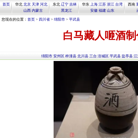
首页
华北
北京
天津
河北
东北
辽宁
吉林
华东
上海
江苏
浙江
台湾
西南
山西
内蒙古
黑龙江
安徽
福建
山东
您现在的位置：
首页
>
四川省
>
绵阳市
>
平武县
白马藏人咂酒制
绵阳市
安州区
梓潼县
北川县
三台
涪城区
平武县
盐亭县
江