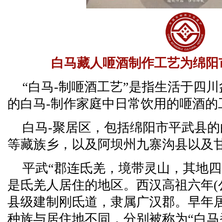
白马藏人咂酒制作工艺为绵阳
“白马-制咂酒工艺”是指生活于四
的白马-制作家庭中日常饮用的咂酒的
白马-聚居区，包括绵阳市平武县
等藏族乡，以及阿坝州九寨沟县以及
平武“郡连氐羌，境带灵山，其地四
是氐羌人居住的地区。西汉高祖六年(公
县级建制刚氐道，隶属广汉郡。早年
种族与居住地不同，分别被称为“白马番