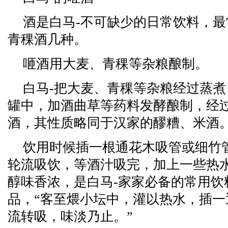
酒是白马-不可缺少的日常饮料，
青稞酒几种。
咂酒用大麦、青稞等杂粮酿制。
白马-把大麦、青稞等杂粮经过蒸
罐中，加酒曲草等药料发酵酿制，经
酒，其性质略同于汉家的醪糟、米酒
饮用时候插一根通花木吸管或细竹
轮流吸饮，等酒汁吸完，加上一些热
醇味香浓，是白马-家家必备的常用饮
品，“客至煨小坛中，灌以热水，插
流转吸，味淡乃止。”