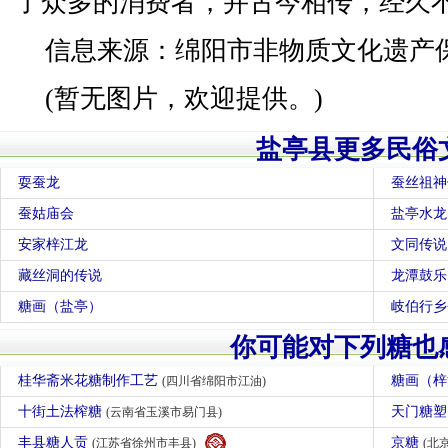
了众多的消费者，并古今相传，经久
信息来源：绵阳市非物质文化遗产
(暂无图片，欢迎提供。)
盐亭县更多民俗
耍蚕龙
蚕丝祖神
蚕姑庙会
盐亭水龙
安家梓江龙
文同传说
藏丝洞的传说
龙潭鼓乐
糖画（盐亭）
岐伯行乡
你可能对下列糖也
桂华斋米花糖制作工艺
糖画（
(四川省绵阳市江油)
十街土法榨糖
天门糖
(云南省玉溪市易门县)
丰县糖人贡
京糖
(江苏省徐州市丰县)
(北