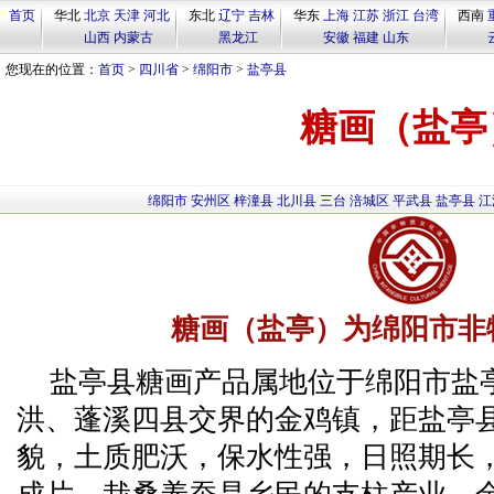
首页
华北
北京
天津
河北
东北
辽宁
吉林
华东
上海
江苏
浙江
台湾
西南
山西
内蒙古
黑龙江
安徽
福建
山东
您现在的位置：
首页
>
四川省
>
绵阳市
>
盐亭县
糖画（盐亭
绵阳市
安州区
梓潼县
北川县
三台
涪城区
平武县
盐亭县
江
糖画（盐亭）为绵阳市非
盐亭县糖画产品属地位于绵阳市盐
洪、蓬溪四县交界的金鸡镇，距盐亭县
貌，土质肥沃，保水性强，日照期长