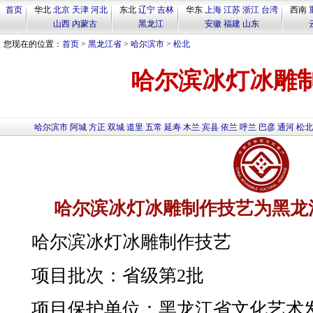
首页
华北
北京
天津
河北
东北
辽宁
吉林
华东
上海
江苏
浙江
台湾
西南
山西
内蒙古
黑龙江
安徽
福建
山东
您现在的位置：
首页
>
黑龙江省
>
哈尔滨市
>
松北
哈尔滨冰灯冰雕
哈尔滨市
阿城
方正
双城
道里
五常
延寿
木兰
宾县
依兰
呼兰
巴彦
通河
松北
哈尔滨冰灯冰雕制作技艺为黑龙
哈尔滨冰灯冰雕制作技艺
项目批次：省级第2批
项目保护单位：黑龙江省文化艺术