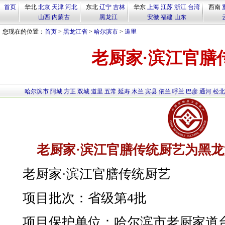
首页
华北
北京
天津
河北
东北
辽宁
吉林
华东
上海
江苏
浙江
台湾
西南
山西
内蒙古
黑龙江
安徽
福建
山东
您现在的位置：
首页
>
黑龙江省
>
哈尔滨市
>
道里
老厨家·滨江官膳
哈尔滨市
阿城
方正
双城
道里
五常
延寿
木兰
宾县
依兰
呼兰
巴彦
通河
松北
老厨家·滨江官膳传统厨艺为黑
老厨家·滨江官膳传统厨艺
项目批次：省级第4批
项目保护单位：哈尔滨市老厨家道