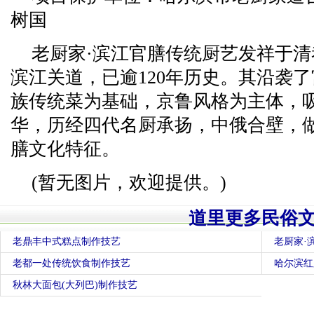
树国
老厨家·滨江官膳传统厨艺发祥于
滨江关道，已逾120年历史。其沿袭
族传统菜为基础，京鲁风格为主体，
华，历经四代名厨承扬，中俄合壁，
膳文化特征。
(暂无图片，欢迎提供。)
道里更多民俗
老鼎丰中式糕点制作技艺
老厨家·
老都一处传统饮食制作技艺
哈尔滨红
秋林大面包(大列巴)制作技艺