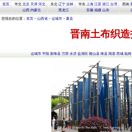
首页
华北
北京
天津
河北
东北
辽宁
吉林
华东
上海
江苏
浙江
台湾
西南
山西
内蒙古
黑龙江
安徽
福建
山东
您现在的位置：
首页
>
山西省
>
运城市
>
夏县
晋南土布织造
运城市
平陆
新绛县
万荣
永济
盐湖区
稷山县
绛县
闻喜
芮城
临猗