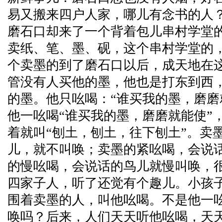
易又搬来四户人家，哪儿有念书的人
磨石口却来了一个背着包儿串村学堂
卖纸、笔、墨、砚，这个串村学堂的
个卖墨的到了磨石口以后，成天地在
管没有人买他的墨，他也是打东到西
的墨。他只吆喝：“谁买我的墨，磨磨
他一吆喝“谁买我的墨，磨磨就能使”
着就叫“刨土，刨土，往下刨土”。卖
儿，就不叫唤；卖墨的紧吆喝，会说
的慢吆喝，会说话的鸟儿就慢叫唤，
四家子人，听了还觉有个趣儿。小孩
围着卖墨的人，叫他吆喝。不是他一
唤吗？后来，人们天天听他吆喝，天