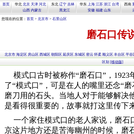
首页
华北
北京
天津
河北
东北
辽宁
吉林
华东
上海
江苏
浙江
台湾
西南
山西
内蒙古
黑龙江
安徽
福建
山东
您现在的位置：
首页
>
北京市
>
石景山区
磨石口传
北京市
海淀区
房山区
西城区
朝阳区
延庆区
东城区
密云
怀柔
顺义区
丰台区
平谷
区划
[移动版]
模式口古时被称作“磨石口”，192
了“模式口”，可是在人的嘴里还念“
磨刀用的石头。当地人对于能够解决
是看得很重要的，故事就打这里传下
一个家住模式口的老人家说，磨石
京这片地方还是苦海幽州的时候，磨