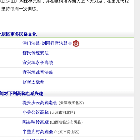
进深山》均保存完整，并在吸纳培养新人上下大力度，在第九代12
，坚持每周一次训练。
北辰区更多民俗文化
津门法鼓·刘园祥音法鼓会
穆氏传统戏法
宜兴埠永长高跷
宜兴埠诚音法鼓
赵堡太极拳
能对下列高跷也感兴趣
堤头庆云高跷老会
(天津市河北区)
小关公议高跷
(天津市河北区)
隰县响铃高跷
(山西省临汾市隰县)
半壁店村高跷会
(北京市房山区)