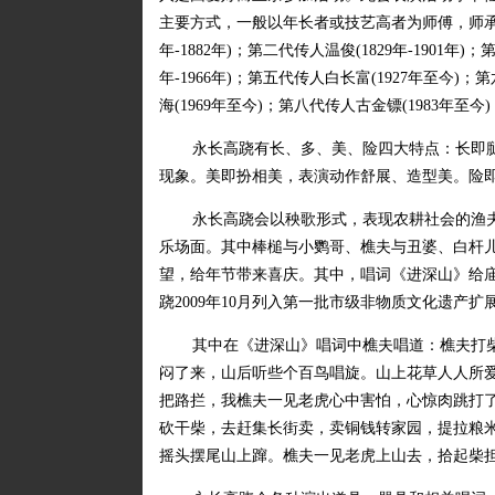
主要方式，一般以年长者或技艺高者为师傅，师承关
年-1882年)；第二代传人温俊(1829年-1901年)
年-1966年)；第五代传人白长富(1927年至今)；
海(1969年至今)；第八代传人古金镖(1983年至今
永长高跷有长、多、美、险四大特点：长即腿
现象。美即扮相美，表演动作舒展、造型美。险
永长高跷会以秧歌形式，表现农耕社会的渔
乐场面。其中棒槌与小鹦哥、樵夫与丑婆、白杆
望，给年节带来喜庆。其中，唱词《进深山》给
跷2009年10月列入第一批市级非物质文化遗产扩
其中在《进深山》唱词中樵夫唱道：樵夫打
闷了来，山后听些个百鸟唱旋。山上花草人人所
把路拦，我樵夫一见老虎心中害怕，心惊肉跳打
砍干柴，去赶集长街卖，卖铜钱转家园，提拉粮
摇头摆尾山上蹿。樵夫一见老虎上山去，拾起柴