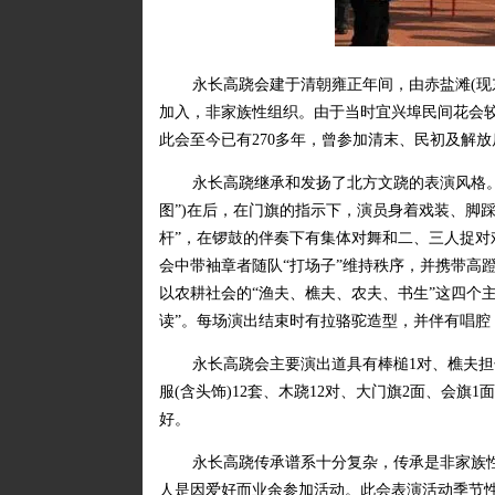
永长高跷会建于清朝雍正年间，由赤盐滩(现东
加入，非家族性组织。由于当时宜兴埠民间花会较
此会至今已有270多年，曾参加清末、民初及解
永长高跷继承和发扬了北方文跷的表演风格。
图”)在后，在门旗的指示下，演员身着戏装、脚踩
杆”，在锣鼓的伴奏下有集体对舞和二、三人捉对
会中带袖章者随队“打场子”维持秩序，并携带高
以农耕社会的“渔夫、樵夫、农夫、书生”这四个
读”。每场演出结束时有拉骆驼造型，并伴有唱腔
永长高跷会主要演出道具有棒槌1对、樵夫担子
服(含头饰)12套、木跷12对、大门旗2面、会旗
好。
永长高跷传承谱系十分复杂，传承是非家族
人是因爱好而业余参加活动。此会表演活动季节