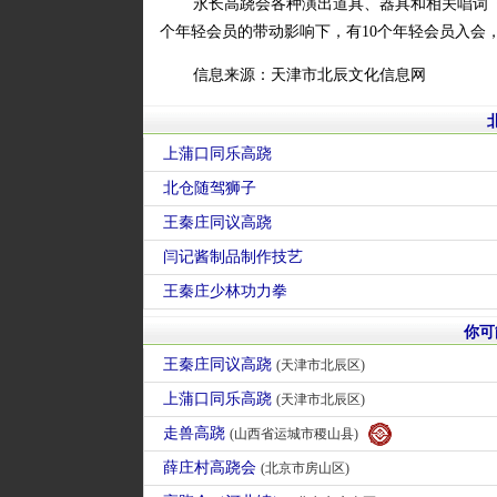
永长高跷会各种演出道具、器具和相关唱词《
个年轻会员的带动影响下，有10个年轻会员入会
信息来源：天津市北辰文化信息网
上蒲口同乐高跷
北仓随驾狮子
王秦庄同议高跷
闫记酱制品制作技艺
王秦庄少林功力拳
你可
王秦庄同议高跷
(天津市北辰区)
上蒲口同乐高跷
(天津市北辰区)
走兽高跷
(山西省运城市稷山县)
薛庄村高跷会
(北京市房山区)