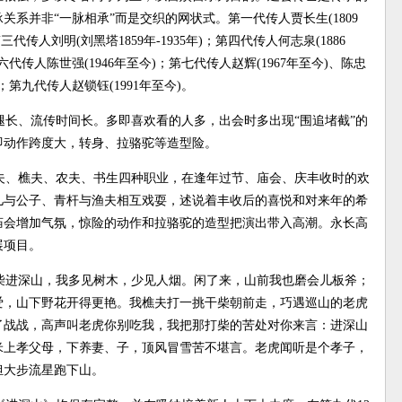
系并非“一脉相承”而是交织的网状式。第一代传人贾长生(1809
；第三代传人刘明(刘黑塔1859年-1935年)；第四代传人何志泉(1886
第六代传人陈世强(1946年至今)；第七代传人赵辉(1967年至今)、陈忠
)；第九代传人赵锁钰(1991年至今)。
长、流传时间长。多即喜欢看的人多，出会时多出现“围追堵截”的
即动作跨度大，转身、拉骆驼等造型险。
夫、樵夫、农夫、书生四种职业，在逢年过节、庙会、庆丰收时的欢
儿与公子、青杆与渔夫相互戏耍，述说着丰收后的喜悦和对来年的希
庙会增加气氛，惊险的动作和拉骆驼的造型把演出带入高潮。永长高
展项目。
柴进深山，我多见树木，少见人烟。闲了来，山前我也磨会儿板斧；
爱，山下野花开得更艳。我樵夫打一挑干柴朝前走，巧遇巡山的老虎
了战战，高声叫老虎你别吃我，我把那打柴的苦处对你来言：进深山
米上孝父母，下养妻、子，顶风冒雪苦不堪言。老虎闻听是个孝子，
担大步流星跑下山。