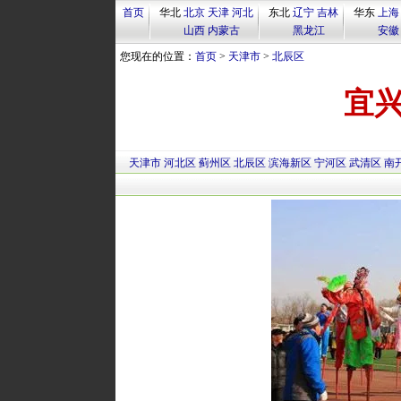
首页
华北
北京
天津
河北
东北
辽宁
吉林
华东
上海
山西
内蒙古
黑龙江
安徽
您现在的位置：
首页
>
天津市
>
北辰区
宜
天津市
河北区
蓟州区
北辰区
滨海新区
宁河区
武清区
南