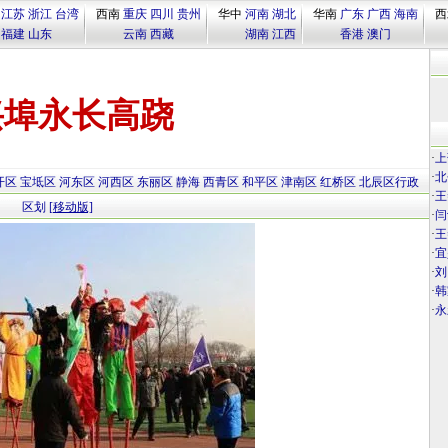
江苏
浙江
台湾
西南
重庆
四川
贵州
华中
河南
湖北
华南
广东
广西
海南
西
福建
山东
云南
西藏
湖南
江西
香港
澳门
兴埠永长高跷
·
上
·
北
开区
宝坻区
河东区
河西区
东丽区
静海
西青区
和平区
津南区
红桥区
北辰区行政
·
王
区划
[移动版]
·
闫
·
王
·
宜
·
刘
·
韩
·
永