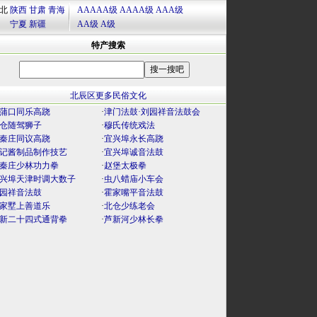
北
陕西
甘肃
青海
AAAAA级
AAAA级
AAA级
宁夏
新疆
AA级
A级
特产搜索
北辰区更多民俗文化
蒲口同乐高跷
·
津门法鼓·刘园祥音法鼓会
仓随驾狮子
·
穆氏传统戏法
秦庄同议高跷
·
宜兴埠永长高跷
记酱制品制作技艺
·
宜兴埠诚音法鼓
秦庄少林功力拳
·
赵堡太极拳
兴埠天津时调大数子
·
虫八蜡庙小车会
园祥音法鼓
·
霍家嘴平音法鼓
家墅上善道乐
·
北仓少练老会
新二十四式通背拳
·
芦新河少林长拳