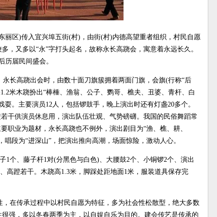
丽区)传入宜兴埠五街(村)，由街(村)内德高望重者组织，村民自愿
多，又多以“永”字打头起名，故称永长高跷会，寓意着永远长久。
放后历届民间盛会。
永长高跷出会时，由数十面刀旗簇拥着两面门旗，会旗(行称“后
1.2米木跷扮出“棒棰、渔翁、公子、鹦哥、樵夫、丑婆、青杆、白
戏耍。主要演员12人，包括锣鼓手，晚上演出时还有灯盏20多个。
蹬若干供演员休息用，演出队伍壮观、气势磅礴。我国的民俗舞蹈常
主要职业为题材，永长高跷也不例外，演出剧目为“渔、樵、耕、
，唱段为“进深山”，把演出推向高潮，场面惊险，激动人心。
1个、藤子杆1对(分黑色与白色)、大腰鼓2个、小铜锣2个、演出
1面、高蹬若干。木跷高1.3米，脚踩处距地面1米，服装道具保存完
性，在传承过程中以村民自愿为特征，多为社会性松散型，绝大多数
性很强，多以冬春两季为主，以自娱自乐为目的。建会传艺是传承的