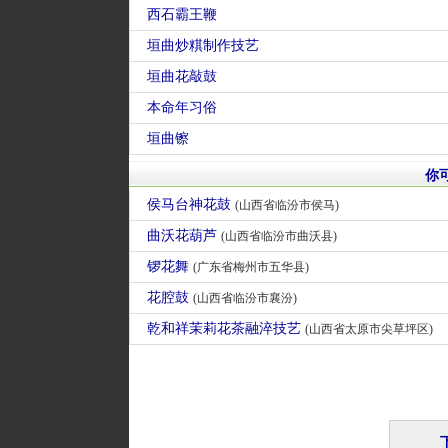
西石霸王鞭
垣曲炒粸制作技艺
垣曲花敲鼓
本命年习俗
垣曲镲
你
侯马台神花鼓
(山西省临汾市侯马)
曲沃花葫芦
(山西省临汾市曲沃县)
锣花舞
(广东省梅州市五华县)
花腔鼓
(山西省临汾市襄汾)
乾和祥茉莉花茶融淬技艺
(山西省太原市尖草坪区)