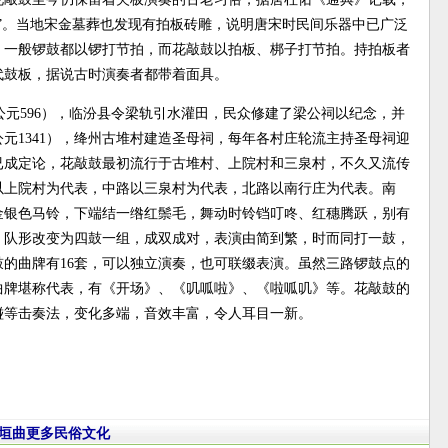
”。当地宋金墓葬也发现有拍板砖雕，说明唐宋时民间乐器中已广泛
。一般锣鼓都以锣打节拍，而花敲鼓以拍板、梆子打节拍。持拍板者
代鼓板，据说古时演奏者都带着面具。
元596），临汾县令梁轨引水灌田，民众修建了梁公祠以纪念，并
元1341），绛州古堆村建造圣母祠，每年各村庄轮流主持圣母祠迎
已成定论，花敲鼓最初流行于古堆村、上院村和三泉村，不久又流传
以上院村为代表，中路以三泉村为代表，北路以南行庄为代表。南
金银色马铃，下端结一绺红鬃毛，舞动时铃铛叮咚、红穗腾跃，别有
，队形改变为四鼓一组，成双成对，表演由简到繁，时而同打一鼓，
的曲牌有16套，可以独立演奏，也可联缀表演。虽然三路锣鼓点的
曲牌堪称代表，有《开场》、《叽呱啦》、《啦呱叽》等。花敲鼓的
碰等击奏法，变化多端，音效丰富，令人耳目一新。
垣曲更多民俗文化