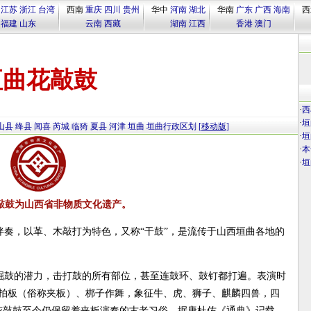
江苏
浙江
台湾
西南
重庆
四川
贵州
华中
河南
湖北
华南
广东
广西
海南
西
福建
山东
云南
西藏
湖南
江西
香港
澳门
垣曲花敲鼓
·
西
·
垣
山县
绛县
闻喜
芮城
临猗
夏县
河津
垣曲
垣曲行政区划
[移动版]
·
垣
·
本
·
垣
敲鼓为山西省非物质文化遗产。
奏，以革、木敲打为特色，又称“干鼓”，是流传于山西垣曲各地的
掘鼓的潜力，击打鼓的所有部位，甚至连鼓环、鼓钉都打遍。表演时
手捧拍板（俗称夹板）、梆子作舞，象征牛、虎、狮子、麒麟四兽，四
花敲鼓至今仍保留着夹板演奏的古老习俗，据唐杜佑《通典》记载，