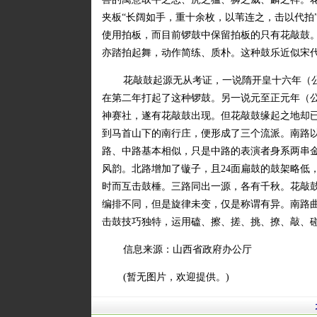
夹板“长阔如手，重十余枚，以苇连之，击以代拍
使用拍板，而目前锣鼓中保留拍板的只有花敲鼓
亦踏拍起舞，动作简练、质朴。这种鼓乐近似宋
花敲鼓起源无从考证，一说隋开皇十六年（公
在第二年打起了这种锣鼓。另一说元至正元年（公
神赛社，遂有花敲鼓出现。但花敲鼓缘起之地却
到马首山下的南行庄，便形成了三个流派。南路
路、中路基本相似，只是中路的表演者身系两串
风韵。北路增加了镟子，且24面扁鼓的鼓架略低
时而互击鼓棰。三路同出一源，各有千秋。花敲鼓
编排不同，但是旋律未变，仅是称谓有异。南路
击鼓技巧独特，运用磕、擦、搓、挑、撩、敲、
信息来源：山西省政府办公厅
(暂无图片，欢迎提供。)