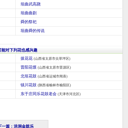
垣曲武高跷
垣曲曲剧
舜的祭祀
垣曲舜的传说
可能对下列花也感兴趣
拔花花
(山西省太原市尖草坪区)
晋阳花馍
(山西省太原市晋源区)
北垣花鼓
(山西省运城市闻喜)
镇川花鼓
(陕西省榆林市榆阳区)
东于庄同乐花鼓老会
(天津市河北区)
下一篇：洪洞金鼓乐