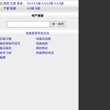
北
陕西
甘肃
青海
AAAAA级
AAAA级
AAA级
宁夏
新疆
AA级
A级
特产搜索
垣曲更多民俗文化
石霸王鞭
·
垣曲武高跷
曲炒粸制作技艺
·
垣曲曲剧
曲花敲鼓
·
舜的祭祀
命年习俗
·
垣曲舜的传说
曲镲