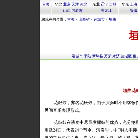
首页
华北
北京
天津
河北
东北
辽宁
吉林
华东
上海
山西
内蒙古
黑龙江
安徽
您现在的位置：
首页
>
山西省
>
运城市
>
垣曲
运城市
平陆
新绛县
万荣
永济
盐湖区
稷
垣曲花
花敲鼓，亦名花庆鼓，由于演奏时不用锣镲伴
民间音乐表现形式。
花敲鼓在演奏中尽量发挥鼓的优势，充分挖
用鼓24面，代表24个节令。演奏时，中间4人
兽的寓意取牛之忠、虎之猛、狮之威、麟之祥。