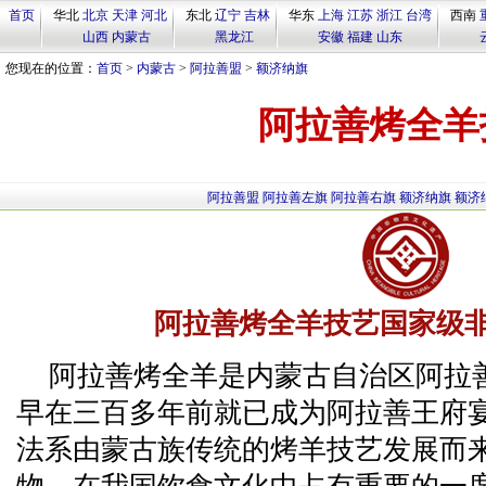
首页
华北
北京
天津
河北
东北
辽宁
吉林
华东
上海
江苏
浙江
台湾
西南
山西
内蒙古
黑龙江
安徽
福建
山东
您现在的位置：
首页
>
内蒙古
>
阿拉善盟
>
额济纳旗
阿拉善烤全羊
阿拉善盟
阿拉善左旗
阿拉善右旗
额济纳旗
额济
阿拉善烤全羊技艺国家级
阿拉善烤全羊是内蒙古自治区阿拉
早在三百多年前就已成为阿拉善王府
法系由蒙古族传统的烤羊技艺发展而