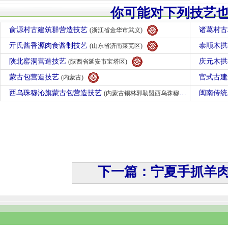
你可能对下列技艺
俞源村古建筑群营造技艺
诸葛村
(浙江省金华市武义)
亓氏酱香源肉食酱制技艺
泰顺木
(山东省济南莱芜区)
陕北窑洞营造技艺
庆元木
(陕西省延安市宝塔区)
蒙古包营造技艺
官式古
(内蒙古)
西乌珠穆沁旗蒙古包营造技艺
闽南传
(内蒙古锡林郭勒盟西乌珠穆沁)
下一篇：宁夏手抓羊