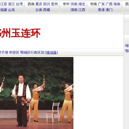
江苏
浙江
台湾
西南
重庆
四川
贵州
华中
河南
湖北
华南
广东
广西
海南
西
福建
山东
云南
西藏
湖南
江西
香港
澳门
鄂州玉连环
·
端
·
鄂
梁子湖
华容区
鄂城区行政区划
[移动版]