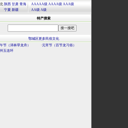
北
陕西
甘肃
青海
AAAAA级
AAAA级
AAA级
宁夏
新疆
AA级
A级
特产搜索
鄂城区更多民俗文化
午节（泽林旱龙舟）
·
元宵节（百节龙习俗）
州玉连环