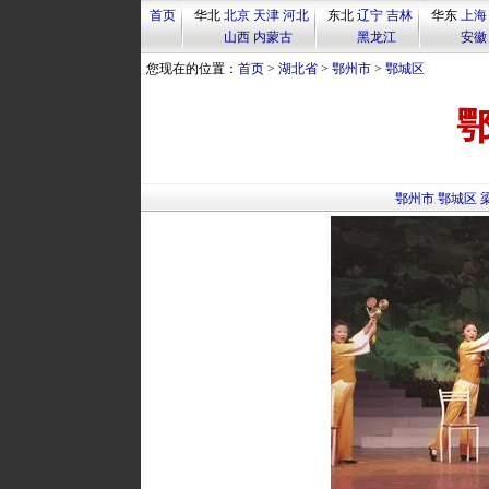
首页
华北
北京
天津
河北
东北
辽宁
吉林
华东
上海
山西
内蒙古
黑龙江
安徽
您现在的位置：
首页
>
湖北省
>
鄂州市
>
鄂城区
鄂州市
鄂城区