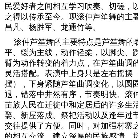
民爱好者之间相互学习吹奏、切磋，
之得以传承至今。现滚仲芦笙舞的主
昌凡、杨胜军、龙通竹等。
滚仲芦笙舞的主要特点是芦笙舞的
平、缓为主线，动作轻柔，以脚尖、
臂为动作转变的着力点，在芦笙曲调
灵活搭配。表演中上身只是左右摇摆
摆），下身紧随芦笙曲调变化，以圆
退，错落中井然有序，节奏明快。滚
苗族人民在迁徙中和定居后的许多生
娶、新屋落成、祭祀活动以及逢年过
交往提供了方便。同时，对加强村寨
的相互交流，建立深厚的民族感情，