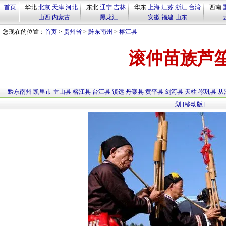
首页
华北
北京
天津
河北
东北
辽宁
吉林
华东
上海
江苏
浙江
台湾
西南
山西
内蒙古
黑龙江
安徽
福建
山东
您现在的位置：
首页
>
贵州省
>
黔东南州
>
榕江县
滚仲苗族芦
黔东南州
凯里市
雷山县
榕江县
台江县
镇远
丹寨县
黄平县
剑河县
天柱
岑巩县
从
划
[移动版]