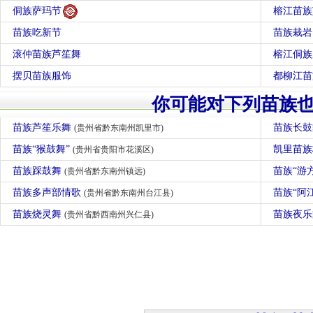
侗族萨玛节
榕江苗族
苗族吃新节
苗族栽岩
滚仲苗族芦笙舞
榕江侗族
摆贝苗族服饰
都柳江苗
你可能对下列苗族
苗族芦笙乐舞
苗族长
(贵州省黔东南州凯里市)
苗族“猴鼓舞”
凯里苗
(贵州省贵阳市花溪区)
苗族踩鼓舞
苗族“游
(贵州省黔东南州镇远)
苗族多声部情歌
苗族“阿
(贵州省黔东南州台江县)
苗族烧灵舞
苗族夜
(贵州省黔西南州兴仁县)