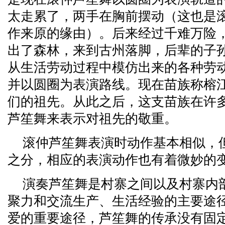
太走累了，两手在胸前摆动（这也是
作来原的缘由）。后来经过千难万险
出了森林，来到古州落脚，后辈的子
从生活劳动过程中模仿出来的各种劳
并以圆圈为表演路线。现在苗族称榕
们的祖先。从此之后，这支苗族在许
芦笙舞来表示对祖先的敬重。
滚仲芦笙舞表演时动作基本相似，
之分，相应的表演动作也有着微妙的
演奏芦笙舞是村寨之间以及村寨内
聚力和交流生产、生活经验的主要途
爱的重要途径，芦笙舞的传承没有固