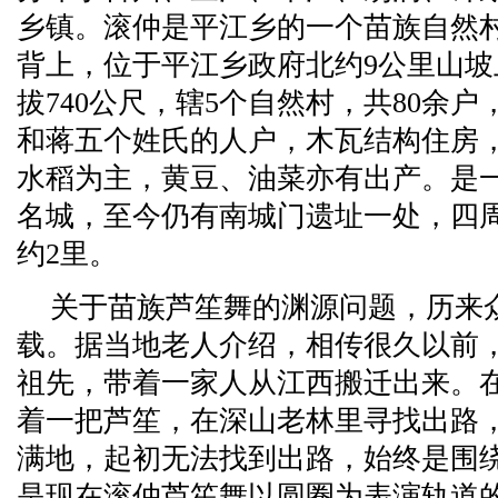
乡镇。滚仲是平江乡的一个苗族自然
背上，位于平江乡政府北约9公里山坡
拔740公尺，辖5个自然村，共80余
和蒋五个姓氏的人户，木瓦结构住房
水稻为主，黄豆、油菜亦有出产。是
名城，至今仍有南城门遗址一处，四
约2里。
关于苗族芦笙舞的渊源问题，历来
载。据当地老人介绍，相传很久以前
祖先，带着一家人从江西搬迁出来。
着一把芦笙，在深山老林里寻找出路
满地，起初无法找到出路，始终是围
是现在滚仲芦笙舞以圆圈为表演轨道