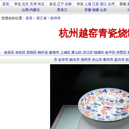
首页
华北
北京
天津
河北
东北
辽宁
吉林
华东
上海
江苏
浙江
台湾
西南
山西
内蒙古
黑龙江
安徽
福建
山东
您现在的位置：
首页
>
浙江省
>
杭州市
杭州越窑青瓷烧
临安区
余杭区
富阳区
桐庐县
建德市
上城区
萧山区
滨江区
钱塘区
临平区
拱墅区
市
金华市
丽水市
湖州市
舟山市
衢州市
嘉兴市
杭