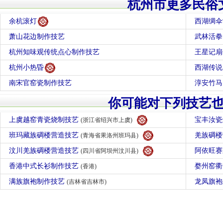
杭州市更多民俗
余杭滚灯
西湖绸伞
萧山花边制作技艺
武林活拳
杭州知味观传统点心制作技艺
王星记扇
杭州小热昏
西湖传说
南宋官窑瓷制作技艺
淳安竹马
你可能对下列技艺
上虞越窑青瓷烧制技艺
宝丰汝
(浙江省绍兴市上虞)
班玛藏族碉楼营造技艺
羌族碉
(青海省果洛州班玛县)
汶川羌族碉楼营造技艺
阿依旺
(四川省阿坝州汶川县)
香港中式长衫制作技艺
婺州窑
(香港)
满族旗袍制作技艺
龙凤旗
(吉林省吉林市)