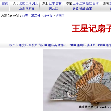
首页
华北
北京
天津
河北
东北
辽宁
吉林
华东
上海
江苏
浙江
台湾
西南
山西
内蒙古
黑龙江
安徽
福建
山东
您现在的位置：
首页
>
浙江省
>
杭州市
>
拱墅区
王星记扇
杭州市
临安区
余杭区
富阳区
桐庐县
建德市
上城区
萧山区
滨江区
钱塘区
临