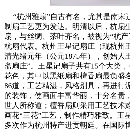
“杭州雅扇”自古有名，尤其是南宋
制扇工艺更为发达。明清以后，杭扇
扇，与丝绸、茶叶齐名，被视为“杭产
杭扇代表。杭州王星记扇庄（现杭州
清光绪元年（公元1875年），创始人
斋扇庄”。王星记扇子共有15个大类，4
花色，其中以黑纸扇和檀香扇最负盛
86道，工艺精湛，风格别具，再进行
的装饰，使画面丰富华丽，十分名贵
世人所称道；檀香扇则采用工艺技术
画花“三花”工艺，制作精巧雅致。王
多次作为杭州特产进贡朝廷。在国际