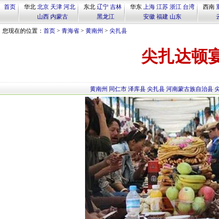
首页
华北
北京
天津
河北
东北
辽宁
吉林
华东
上海
江苏
浙江
台湾
西南
山西
内蒙古
黑龙江
安徽
福建
山东
您现在的位置：
首页
>
青海省
>
黄南州
>
尖扎县
尖扎达顿
黄南州
同仁市
泽库县
尖扎县
河南蒙古族自治县