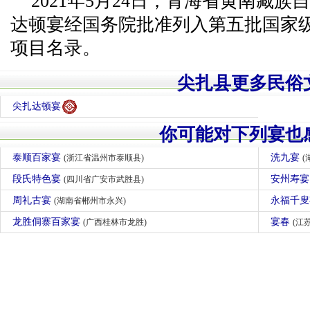
2021年5月24日，青海省黄南藏
达顿宴经国务院批准列入第五批国家
项目名录。
尖扎县更多民俗
尖扎达顿宴
你可能对下列宴也
泰顺百家宴
洗九宴
(浙江省温州市泰顺县)
(
段氏特色宴
安州寿
(四川省广安市武胜县)
周礼古宴
永福千
(湖南省郴州市永兴)
龙胜侗寨百家宴
宴春
(广西桂林市龙胜)
(江