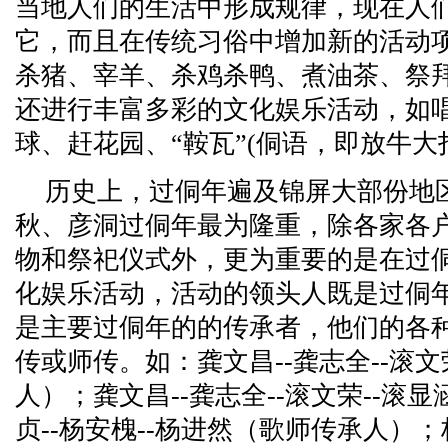
当地人们的生活中形成规律，现在人
它，而且在传统习俗中增加新的活动
杀猪、宰羊、杀鸡杀鸭、煮油茶、祭
还进行丰富多彩的文化娱乐活动，如
球、赶花园、“鞍瓦”(侗语，即放牛大
历史上，过侗年遍及锦屏大部份地
秋、彦洞过侗年最为隆重，除各家各
物和祭祀仪式外，更为重要的是在过
化娱乐活动，活动的领头人既是过侗
是主要过侗年的的传承者，他们的各
传或师传。如：龚文昌--龚志全--滚文
人）；龚文昌--龚志全--滚文荣--滚
贞--杨安槐--杨进然（歌师传承人）；杨