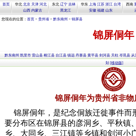
首页
华北
北京
天津
河北
东北
辽宁
吉林
华东
上海
江苏
浙江
台湾
西南
山西
内蒙古
黑龙江
安徽
福建
山东
您现在的位置：
首页
>
贵州省
>
黔东南州
>
锦屏县
锦屏侗年
黔东南州
凯里市
雷山县
榕江县
台江县
镇远
丹寨县
黄平县
剑河县
天柱
岑巩县
从
划
[移动版]
锦屏侗年为贵州省非物
锦屏侗年，是纪念侗族迁徙事件而
要分布区在锦屏县的彦洞乡、平秋镇
乡、大同乡、三江镇等乡镇和剑河小