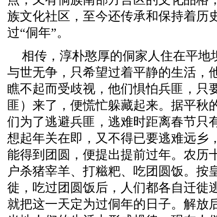
族文化社区，至今还传承和保持着历
过“侗年”。
相传，淳朴憨厚的侗家人住在平地
与世无争，只希望过着平静的生活，
瞧不起而受歧视，他们惧怕兵匪，只要
匪）来了，便慌忙躲藏起来。据平秋
们为了逃避兵匪，逃难时距离春节只
想起年关在即，又不得已要逃难远乡
能得到团圆，便提出提前过年。农历
户杀猪宰羊、打糍粑、吃团圆饭。按
徙，吃过团圆饭后，人们都各自迁徙
就把这一天定为过侗年的日子。解放