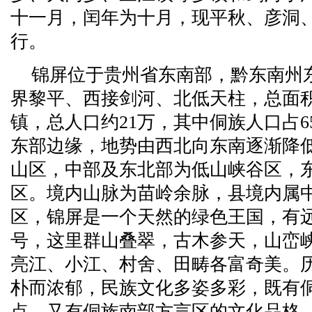
十一月，闰年为十月，现平秋、彦洞
行。
锦屏位于贵州省东南部，黔东南州
界黎平、西接剑河、北低天柱，总面积1
镇，总人口约21万，其中侗族人口占
东部边缘，地势由西北向东南逐渐降
山区，中部及东北部为低山峡谷区，
区。境内山脉为苗岭余脉，县境内属
区，锦屏是一个天然的绿色王国，有远
号，这里群山叠翠，古木参天，山峦
亮江、小江、村舍、田畴各富奇美。
朴而浓郁，民族文化多姿多彩，既有
点，又有侗族南部方言区的文化品格