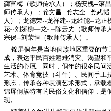
龚富梅（歌师传承人）；杨安槐--滚昌周
师传承人）；龚文昌--龚志全--龚武韬
人）；龙德荣--龙祥建--龙经能--龙
花--刘娇柳—龙- --陈云先（歌师传承
宗保--刘荣恒（歌师传承人）。
锦屏侗年是当地侗族地区重要的节
成，表达平民百姓避难消灾、渴望和
生活的心愿。同时，侗年的很多民间
艺术、体育竞技（斗牛）、民间手工
形态，传承各种表演艺术形式，承载
锦屏侗族特有的民俗文化和信仰，是
现。