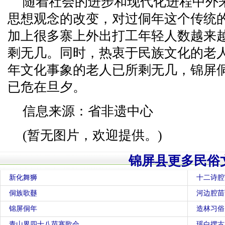
随着社会的进步和现代化进程中外
思想观念的改变，对过侗年这个传统
加上很多寨上外出打工年轻人数越来
剩无几。同时，热衷于民族文化的老
年文化事象的老人已所剩无几，锦屏
已危在旦夕。
信息来源：省非遗中心
(暂无图片，欢迎提供。)
锦屏县更多民俗
新化舞狮
十二诗腔
侗族歌鼟
河边腔苗
锦屏侗年
造林习俗
青山界四十八苗寨歌会
瑶白摆古