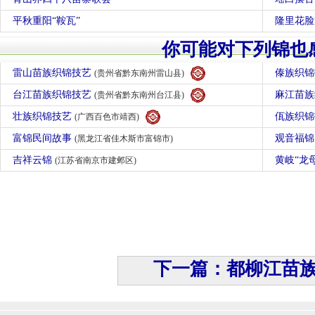
平秋重阳“鞍瓦”
隆里花脸
你可能对下列锦也
雷山苗族织锦技艺
傣族织
(贵州省黔东南州雷山县)
台江苗族织锦技艺
麻江苗
(贵州省黔东南州台江县)
壮族织锦技艺
佤族织
(广西百色市靖西)
富锦民间故事
观音福
(黑龙江省佳木斯市富锦市)
吉祥云锦
黄岐“龙
(江苏省南京市建邺区)
下一篇：都柳江苗