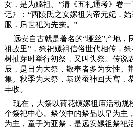
女，是为嫘祖。”清《五礼通考》卷一
记》：“西陵氏之女嫘祖为帝元妃，
服，后世祀为先蚕。”
远安自古就是著名的“垭丝”产地，
祖故里”，祭祀嫘祖信俗世代相传，
树抽芽时举行初祭，又叫头祭。传说
辰，是日为大祭，敬奉者多为女性。
集。秋季为末祭，恭送蚕神回天宫，
丰收。
现在，大祭以荷花镇嫘祖庙活动规
个祭祀中心。祭仪中的祭品以帛为主
为主，童子为亚祭，是远安嫘祖祭祀