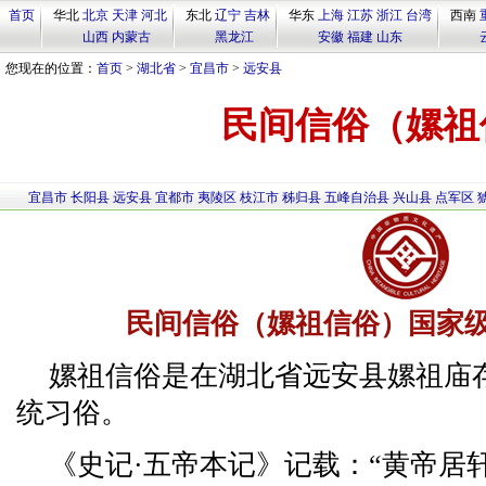
首页
华北
北京
天津
河北
东北
辽宁
吉林
华东
上海
江苏
浙江
台湾
西南
山西
内蒙古
黑龙江
安徽
福建
山东
您现在的位置：
首页
>
湖北省
>
宜昌市
>
远安县
民间信俗（嫘祖
宜昌市
长阳县
远安县
宜都市
夷陵区
枝江市
秭归县
五峰自治县
兴山县
点军区
民间信俗（嫘祖信俗）国家
嫘祖信俗是在湖北省远安县嫘祖庙
统习俗。
《史记·五帝本记》记载：“黄帝居