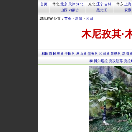
首页
华北
北京
天津
河北
东北
辽宁
吉林
华东
上海
山西
内蒙古
黑龙江
安徽
您现在的位置：
首页
>
新疆
>
和田
木尼孜其·
和田市
民丰县
于田县
皮山县
墨玉县
和田县
策勒县
洛浦
泰
博尔塔拉
克孜勒苏
克拉