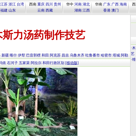
江苏
浙江
台湾
西南
重庆
四川
贵州
华中
河南
湖北
华南
广东
广西
海南
西
福建
山东
云南
西藏
湖南
江西
香港
澳门
木斯力汤药制作技艺
·
木
艺
县
新疆
喀什
伊犁
巴音郭楞
和田
阿克苏
昌吉
乌鲁木齐
吐鲁番市
哈密市
塔城
阿勒
·
维
玛依
石河子
五家渠
阿拉尔
和田行政区划
[移动版]