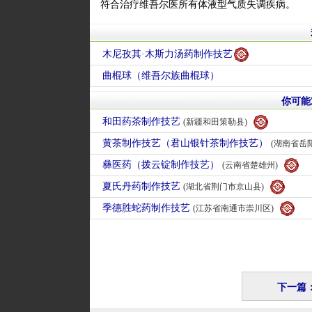
符合治疗维吾尔医所有体液型气质失调疾病。
木尼孜其·木斯力汤药制作技艺
曲棍球（维吾尔族曲棍球）
你可能
和田药茶制作技艺
(新疆和田策勒县)
黄茶制作技艺（君山银针茶制作技艺）
(湖南省岳阳
彝医药（拨云锭制作技艺）
(云南省楚雄州)
夏氏丹药制作技艺
(湖北省荆门市京山县)
季德胜蛇药制作技艺
(江苏省南通市崇川区)
下一篇