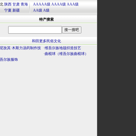
北
陕西
甘肃
青海
AAAAA级
AAAA级
AAA级
宁夏
新疆
AA级
A级
特产搜索
和田更多民俗文化
尼孜其·木斯力汤药制作技
·
维吾尔族地毯织造技艺
·
曲棍球（维吾尔族曲棍球）
吾尔族服饰