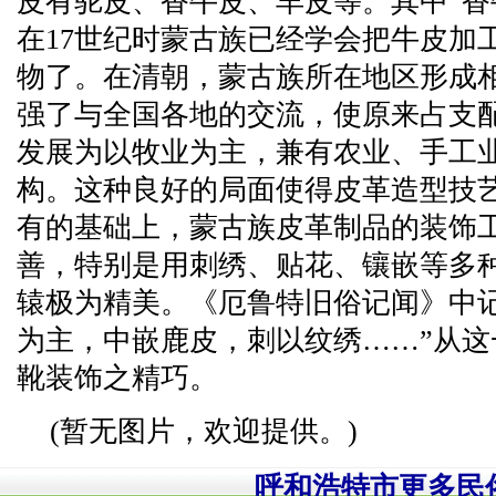
皮有驼皮、香牛皮、羊皮等。其中“香
在17世纪时蒙古族已经学会把牛皮加
物了。在清朝，蒙古族所在地区形成
强了与全国各地的交流，使原来占支
发展为以牧业为主，兼有农业、手工
构。这种良好的局面使得皮革造型技
有的基础上，蒙古族皮革制品的装饰
善，特别是用刺绣、贴花、镶嵌等多
辕极为精美。《厄鲁特旧俗记闻》中
为主，中嵌鹿皮，刺以纹绣……”从
靴装饰之精巧。
(暂无图片，欢迎提供。)
呼和浩特市更多民