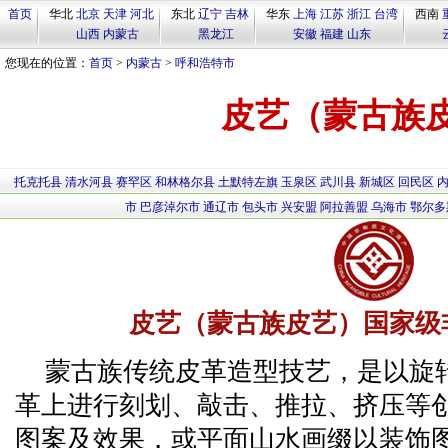
首页
华北
北京
天津
河北
东北
辽宁
吉林
华东
上海
江苏
浙江
台湾
西南
山西
内蒙古
黑龙江
安徽
福建
山东
您现在的位置：
首页
>
内蒙古
>
呼和浩特市
皮艺（蒙古族
托克托县
清水河县
赛罕区
和林格尔县
土默特左旗
玉泉区
武川县
新城区
回民区
市
巴彦淖尔市
通辽市
包头市
兴安盟
阿拉善盟
乌海市
鄂尔多
皮艺（蒙古族皮艺）国家级
蒙古族传统皮革造型技艺，是以旋
革上进行刻划、敲击、推拉、挤压等
图案及效果，或平面山水画缀以装饰