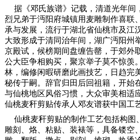
据《邓氏族谱》记载，清道光年间
烈兄弟于沔阳府城镇用麦雕制作喜联
承与发展，流行于湖北省仙桃市及江
大致形成于清同治年间，湖广沔阳州
京殿试，候榜期间盘缠告罄，于郊外
公大臣争相购买，聚京举子莫不惊羡
林，编修闲暇研磨此画技艺，日趋完
秘传于嗣。辞官归田后回祖籍，开始
与仙桃地区风俗习惯，大众审美相适应
仙桃麦秆剪贴传承人邓友谱获中国工
仙桃麦秆剪贴的制作工艺包括构图
雕刻、烙、粘贴、装裱等，具备镂空