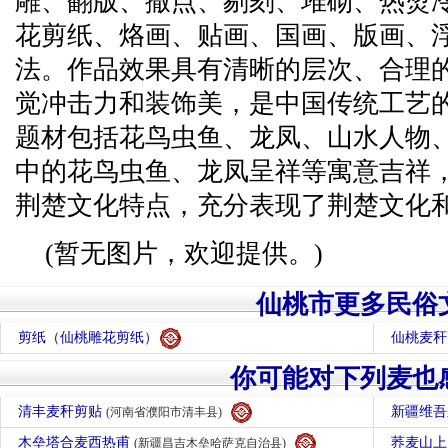
雕、翻版、撒点、剔刻、堆砌、热烫
花剪纸、烙画、贴画、国画、版画、
法。作品效果具有清晰的层次、合理的
觉冲击力和装饰美，是中国传统工艺
题材包括花鸟虫鱼、龙凤、山水人物
中的花鸟虫鱼、龙凤呈祥等寓意吉祥
荆楚文化特点，充分表现了荆楚文化
(暂无图片，欢迎提供。)
仙桃市更多民俗
剪纸（仙桃雕花剪纸）
仙桃麦秆
你可能对下列麦也
清丰麦秆剪贴
新疆维
(河南省濮阳市清丰县)
木垒塔合麦西热甫
荞麦山
(新疆昌吉木垒哈萨克自治县)