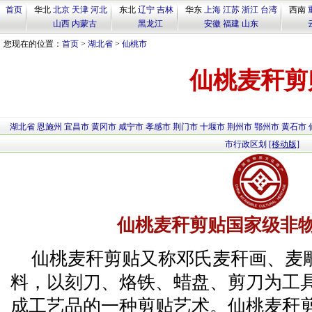
首页
华北
北京
天津
河北
东北
辽宁
吉林
华东
上海
江苏
浙江
台湾
西南
山西
内蒙古
黑龙江
安徽
福建
山东
您现在的位置：
首页
>
湖北省
>
仙桃市
仙桃麦秆剪
湖北省
恩施州
宜昌市
黄冈市
咸宁市
孝感市
荆门市
十堰市
荆州市
鄂州市
黄石市
市行政区划
[移动版]
仙桃麦秆剪贴国家级非
仙桃麦秆剪贴又称邓氏麦秆画、麦
料，以刻刀、烙铁、蜡盘、剪刀为工
成工艺品的一种剪贴艺术。仙桃麦秆