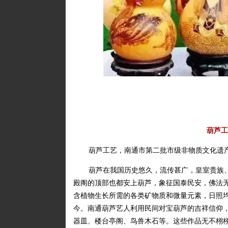
葫芦工
葫芦工艺，南通市第二批市级非物质文化遗
葫芦在我国历史悠久，流传甚广，皇室贵族
殿阁的顶部也都安上葫芦，象征国泰民安，佛法
含植物生长所需的各类矿物质和微量元素，日照
今。南通葫芦艺人利用民间对宝葫芦的吉祥信仰
器皿、楼台亭阁、鸟兽木石等。这些作品无不栩