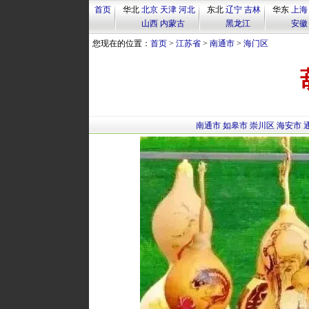
首页
华北
北京
天津
河北
东北
辽宁
吉林
华东
上海
山西
内蒙古
黑龙江
安徽
您现在的位置：
首页
>
江苏省
>
南通市
>
海门区
南通市
如皋市
崇川区
海安市