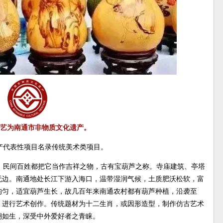
艺为南通市非物质文化遗产。
产代表性项目名录传统美术类项目。
、民间百姓都把它当作吉祥之物，古有宝葫芦之称。寺庙建筑、亭塔
无边。南通地处长江下游入海口，温带湿润气候，土质肥沃松软，富
均匀，适宜葫芦生长，故几百年来南通农村都有葫芦种植，沿袭至
，进行艺术创作。传统题材为十二生肖，或因形造型，制作仿古艺术
栩如生，深受中外爱好者之青睐。