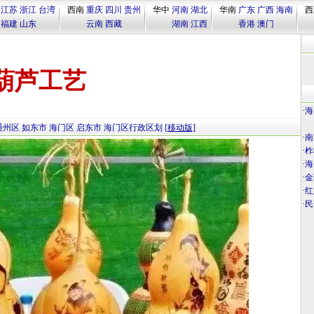
江苏
浙江
台湾
西南
重庆
四川
贵州
华中
河南
湖北
华南
广东
广西
海南
西
福建
山东
云南
西藏
湖南
江西
香港
澳门
葫芦工艺
·
海
通州区
如东市
海门区
启东市
海门区行政区划
[移动版]
·
南
·
柞
·
海
·
金
·
红
·
民