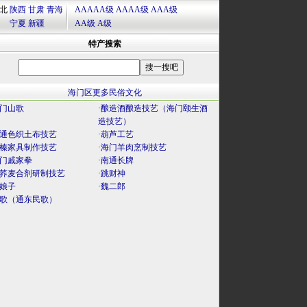
北
陕西
甘肃
青海
AAAAA级
AAAA级
AAA级
宁夏
新疆
AA级
A级
特产搜索
海门区更多民俗文化
门山歌
·
酿造酒酿造技艺（海门颐生酒
造技艺）
通色织土布技艺
·
葫芦工艺
榛家具制作技艺
·
海门羊肉烹制技艺
门戚家拳
·
南通长牌
荞麦合剂研制技艺
·
跳财神
娘子
·
魏二郎
歌（通东民歌）