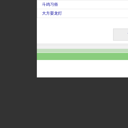
斗鸡习俗
大方耍龙灯