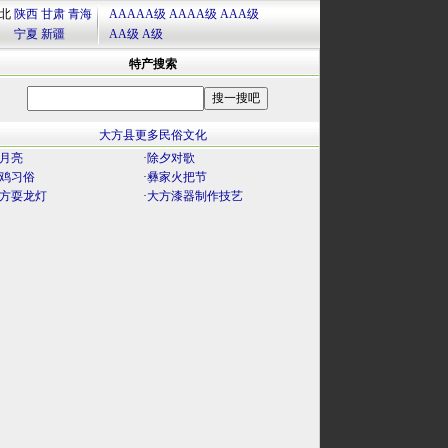
北
陕西
甘肃
青海
AAAAA级
AAAA级
AAA级
宁夏
新疆
AA级
A级
特产搜索
大方县更多民俗文化
月亮
·
除夕对歌
鸡习俗
·
彝家火把节
方耍龙灯
·
大方漆器制作技艺