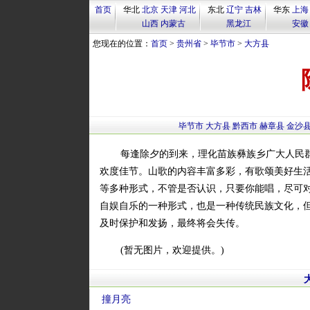
首页
华北
北京
天津
河北
东北
辽宁
吉林
华东
上海
山西
内蒙古
黑龙江
安徽
您现在的位置：
首页
>
贵州省
>
毕节市
>
大方县
毕节市
大方县
黔西市
赫章县
金沙
每逢除夕的到来，理化苗族彝族乡广大人民
欢度佳节。山歌的内容丰富多彩，有歌颂美好生
等多种形式，不管是否认识，只要你能唱，尽可
自娱自乐的一种形式，也是一种传统民族文化，
及时保护和发扬，最终将会失传。
(暂无图片，欢迎提供。)
撞月亮