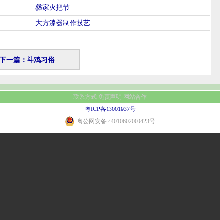
彝家火把节
大方漆器制作技艺
下一篇：斗鸡习俗
联系方式
免责声明
网站合作
粤ICP备13001937号
粤公网安备 44010602000423号