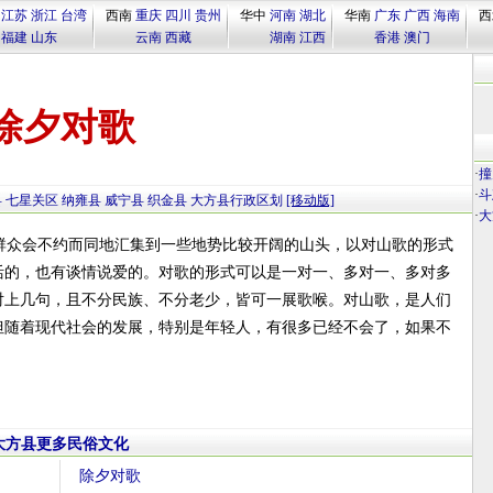
江苏
浙江
台湾
西南
重庆
四川
贵州
华中
河南
湖北
华南
广东
广西
海南
西
福建
山东
云南
西藏
湖南
江西
香港
澳门
除夕对歌
·
撞
·
斗
县
七星关区
纳雍县
威宁县
织金县
大方县行政区划
[移动版]
·
大
群众会不约而同地汇集到一些地势比较开阔的山头，以对山歌的形式
活的，也有谈情说爱的。对歌的形式可以是一对一、多对一、多对多
对上几句，且不分民族、不分老少，皆可一展歌喉。对山歌，是人们
但随着现代社会的发展，特别是年轻人，有很多已经不会了，如果不
大方县更多民俗文化
除夕对歌