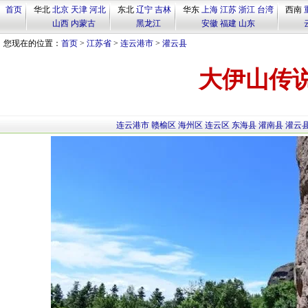
首页
华北
北京
天津
河北
东北
辽宁
吉林
华东
上海
江苏
浙江
台湾
西南
山西
内蒙古
黑龙江
安徽
福建
山东
您现在的位置：
首页
>
江苏省
>
连云港市
>
灌云县
大伊山传
连云港市
赣榆区
海州区
连云区
东海县
灌南县
灌云