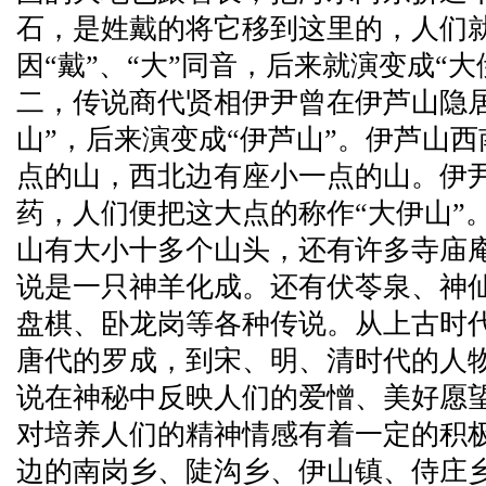
石，是姓戴的将它移到这里的，人们就
因“戴”、“大”同音，后来就演变成“大
二，传说商代贤相伊尹曾在伊芦山隐居
山”，后来演变成“伊芦山”。伊芦山
点的山，西北边有座小一点的山。伊
药，人们便把这大点的称作“大伊山”
山有大小十多个山头，还有许多寺庙
说是一只神羊化成。还有伏苓泉、神
盘棋、卧龙岗等各种传说。从上古时
唐代的罗成，到宋、明、清时代的人
说在神秘中反映人们的爱憎、美好愿
对培养人们的精神情感有着一定的积
边的南岗乡、陡沟乡、伊山镇、侍庄