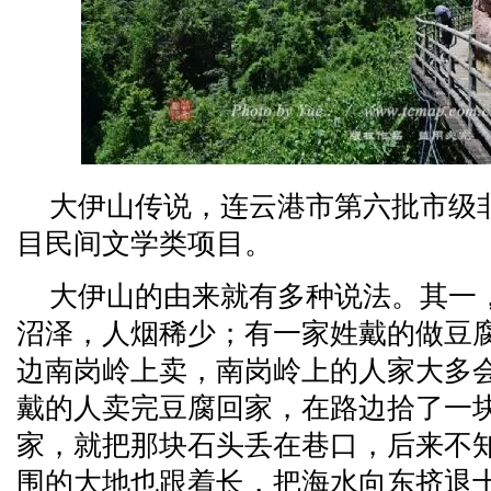
大伊山传说，连云港市第六批市级
目民间文学类项目。
大伊山的由来就有多种说法。其一
沼泽，人烟稀少；有一家姓戴的做豆
边南岗岭上卖，南岗岭上的人家大多
戴的人卖完豆腐回家，在路边拾了一
家，就把那块石头丢在巷口，后来不
围的大地也跟着长，把海水向东挤退