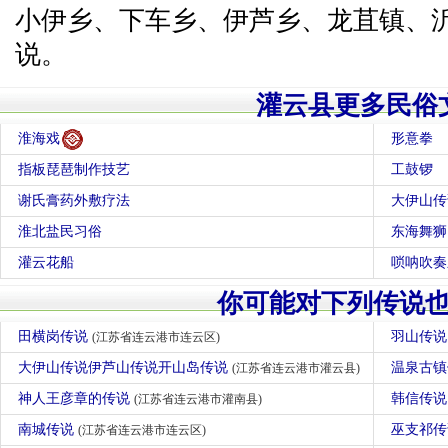
小伊乡、下车乡、伊芦乡、龙苴镇、
说。
灌云县更多民俗
淮海戏
形意拳
指板琵琶制作技艺
工鼓锣
谢氏膏药外敷疗法
大伊山传
淮北盐民习俗
东海舞狮
灌云花船
唢呐吹奏
你可能对下列传说
田横岗传说
羽山传
(江苏省连云港市连云区)
大伊山传说伊芦山传说开山岛传说
温泉古
(江苏省连云港市灌云县)
神人王彦章的传说
韩信传
(江苏省连云港市灌南县)
南城传说
巫支祁
(江苏省连云港市连云区)