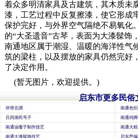
着众多明清家具及古建筑，其木质未
漆，工艺过程中反复擦漆，使它形成
保护完好，与外界空气隔绝不易氧化
的“大圣遗音”古琴，表面为大漆髹饰
南通地区属于潮湿、温暖的海洋性气
筑的梁柱，以及摆放的家具仍然完好
了决定作用。
(暂无图片，欢迎提供。)
启东市更多民俗
评弹北调
南通色织
吕四渔民号子
南通鸡脚
南通油馓子制作技艺
南通大糕
南通大漆髹饰技艺
启东芦编