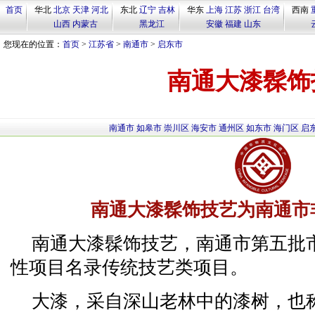
首页
华北
北京
天津
河北
东北
辽宁
吉林
华东
上海
江苏
浙江
台湾
西南
山西
内蒙古
黑龙江
安徽
福建
山东
您现在的位置：
首页
>
江苏省
>
南通市
>
启东市
南通大漆髹饰
南通市
如皋市
崇川区
海安市
通州区
如东市
海门区
启
南通大漆髹饰技艺为南通市
南通大漆髹饰技艺，南通市第五批
性项目名录传统技艺类项目。
大漆，采自深山老林中的漆树，也