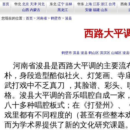
首页
华北
北京
天津
河北
东北
辽宁
吉林
华东
上海
江苏
浙江
台湾
西南
山西
内蒙古
黑龙江
安徽
福建
山东
您现在的位置：
首页
>
河南省
>
鹤壁市
>
浚县
西路大平
鹤壁市
淇县
浚县
鹤山区
淇滨区
山城区
浚县
河南省浚县是西路大平调的主要流
朴，身段造型酷似社火、灯笼画、寺
武打戏中不乏真刀 ，其脸谱、彩头、
格。浚县大平调的音乐唱腔自成一家
八十多种唱腔板式；在《打登州》、
戏里都有不同程度的（甚至有些整本
而为学术界提供了新的文化研究课题