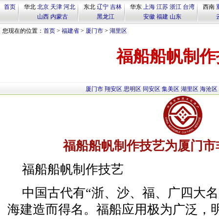
首页
华北
北京
天津
河北
东北
辽宁
吉林
华东
上海
江苏
浙江
台湾
西南
山西
内蒙古
黑龙江
安徽
福建
山东
您现在的位置：
首页
>
福建省
>
厦门市
>
湖里区
福船船帆制作
厦门市
翔安区
思明区
同安区
集美区
湖里区
海沧区
福船船帆制作技艺为厦门市
福船船帆制作技艺
中国古代有“浙、沙、福、广四大名
海建造而得名。福船应用极为广泛，