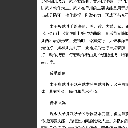
少林会的成员，武术套路有了音乐的伴奏，手中
以武术动作为主。武术在早期的主要功能是用于
击或是防守，动作彪悍，刚劲有力，形成了与众
太子务武吵千以海笛、笞、镗、大鼓、铙、
《小金山】《龙虎叶】等传统曲牌，音乐节奏慷
儿两种表演形式。走街时，令旗先行，大鼓和海
走边打；摆档儿是到了主要地点后进行重点表演
打，动作成套，每套动作都由几个钹眼组成；特
身打等。
传承价值
太子多武吵子既有武术的勇武强悍，又有舞
体，具有社会、民俗和艺术价值。
传承状况
现今太子务武吵子的乐器基本完整，但是演
传授演奏技能，后继乏力问题比较严重。乐队内