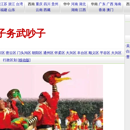
江苏
浙江
台湾
西南
重庆
四川
贵州
华中
河南
湖北
华南
广东
广西
海南
西
福建
山东
云南
西藏
湖南
江西
香港
澳门
子务武吵子
·
吴
·
白
庆区
密云区
门头沟区
朝阳区
通州区
怀柔区
大兴区
丰台区
顺义区
平谷区
大兴区
·
曹
行政区划
[移动版]