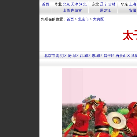
首页
华北
北京
天津
河北
东北
辽宁
吉林
华东
上海
山西
内蒙古
黑龙江
安徽
您现在的位置：
首页
>
北京市
>
大兴区
太
北京市
海淀区
房山区
西城区
东城区
昌平区
石景山区
延