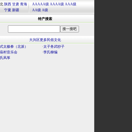
北
陕西
甘肃
青海
AAAAA级
AAAA级
AAA级
宁夏
新疆
AA级
A级
特产搜索
大兴区更多民俗文化
式太极拳（北派）
·
太子务武吵子
庙村音乐会
·
李氏柳编
氏风筝