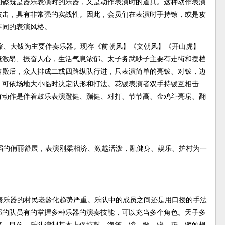
的镲既是器乐表演时的乐器，又是动作表演时的道具。这种动作表演
技击，具有非常强的实战性。因此，会员们在表演时手持镲，或是攻
不同的表演风格。
镲、大钹为主要伴奏乐器。现存《前朝风】《文朝风】《开山虎】
慨激昂、振奋人心，生活气息浓郁。太子务武吵子主要有走街和摆档
笛殿后，众人排成二或四路纵队行进，只表演简单的亮钹、对钹，边
，可依场地大小临时决定队形和打法。花钹表演者双手持钹互相击
有动作是伴着鼓乐表演蹬健、蹦健、对打、节节高、金鸡斗亮扇、翻
蹈的俏丽舒展，表演刚柔相济、激越活泼，融健身、娱乐、护村为一
奏乐器的村民老龄化趋势严重。乐队中的成员之间还是用口授的手法
部的队员有的掌握多种乐器的演奏技能，可以充当多个角色。天子多