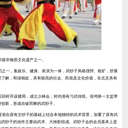
家级非物质文化遗产之一。
蹈之一，集娱乐、健身、表演为一体，武吵子风格强悍、粗犷，舒展
进了解，和谐相处，具有较高的社会、民俗及文化价值，在北京具有
后回村开设镖局，成立少林会，村内渐有习武传统。张鸿将一太监带
进创新，形成击钹而舞的武吵子。
逐渐在原有文吵子的基础上结合本地独特的武术背景，加重了原有武
的武吵子的动作主要由武术、大秧歌组成。武吵子会的会员基本上是