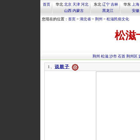
首页
华北
北京
天津
河北
东北
辽宁
吉林
华东
上海
山西
内蒙古
黑龙江
安徽
您现在的位置：
首页
>
湖北省
>
荆州
>
松滋民俗文化
松滋
荆州
松滋
沙市
石首
荆州区
说鼓子
1、