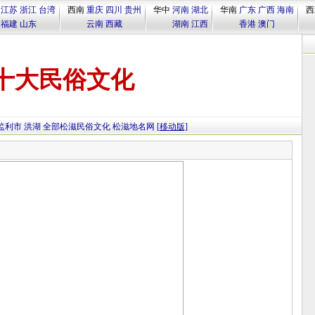
江苏
浙江
台湾
西南
重庆
四川
贵州
华中
河南
湖北
华南
广东
广西
海南
西
福建
山东
云南
西藏
湖南
江西
香港
澳门
十大民俗文化
监利市
洪湖
全部松滋民俗文化
松滋地名网
[移动版]