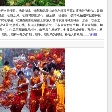
产名录项目。地处湖北中南部和武陵山余脉与江汉平原过渡地带的松滋，是烟
吸烟、饮茶之风。饮茶可以助消化、解油腻、祛暑热、提精神;抽烟可以提神抗
末民初极盛。松滋西南部山区的土家族人群传承沿习种烟种茶、烹茶、饮茶之
砂罐茶”之传统习惯。松滋人抽烟很讲究，不仅家家种有土烟，且家家制作。烟
密扎)，尔后用石滚碾压粘汁，散开吊在屋檐下，七日后卷成锥形，再压汁，反
烟斗、烟咀，烟杆一般为竹制，烟斗、烟咀均为铜制。松滋人喜欢喝……
[详细]