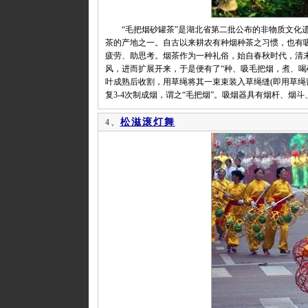
“毛把烟砂罐茶”是湖北省第二批公布的非物质文化遗
茶的产地之一。自古以来耕农有种烟种茶之习惯，也有
疲劳、助思考。烟茶作为一种礼俗，始自春秋时代，清
风，进而扩展开来，于是便有了“种、吸毛把烟，煮、喝
叶成熟后收割，用草绳将其一束束装入草绳缝(即用草绳
复3-4次制成烟，谓之“毛把烟”。吸烟器具有烟杆、
松滋滚灯舞
4、