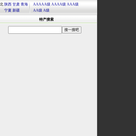
北
陕西
甘肃
青海
AAAAA级
AAAA级
AAA级
宁夏
新疆
AA级
A级
特产搜索