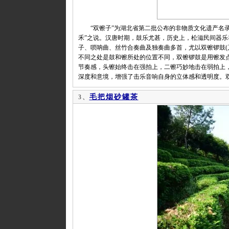
“双镲子”为湖北省第二批公布的非物质文化遗产名录项
禾”之说。汉唐时期，鼓乐尤甚，历史上，松滋民间器乐
子、唢呐曲、丝竹合奏曲及独奏曲多首，尤以双镲锣鼓(
不同之处是鼓和镲所处的位置不同，双镲锣鼓是用镲发
节奏感，头镲始终击在强拍上，二镲巧妙地击在弱拍上
深度和意境，增强了击乐音响自身的立体感和透明度。
毛把烟砂罐茶
3、