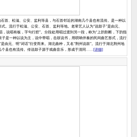
石首、松滋、公安、监利等县，与石首邻近的湖南几个县也有流传。是一种以
式。流行于松滋、公安、石首、监利等地。老辈艺人认为“说鼓子”是由元、
似唱，说唱有板，字句行腔”。分段处用唱过渡到另一段，称为“上韵割断，下韵指
说鼓子是一种以说为主，说中带唱，击鼓说书，用唢呐伴奏的民间曲艺形式，流行
是由元、明“词话”衍变而来。湖北曲种，又名“荆州说鼓”。流行于湖北荆州地
几个县也有流传。传说鼓子源于戏曲音乐，形成于清同……
[详细]