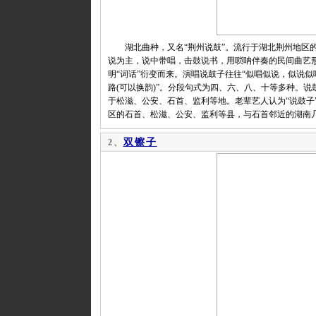
湖北曲种，又名“荆州说鼓”。流行于湖北荆州地区的
说为主，说中带唱，击鼓说书，用唢呐伴奏的民间曲艺形
明“词话”衍变而来。演唱说鼓子往往“似唱似说，似说
路(可以换韵)”。分段句式为四、六、八、十等多种。
于松滋、公安、石首、监利等地。老辈艺人认为“说鼓子”
区的石首、松滋、公安、监利等县，与石首邻近的湖南
双镲子
2、