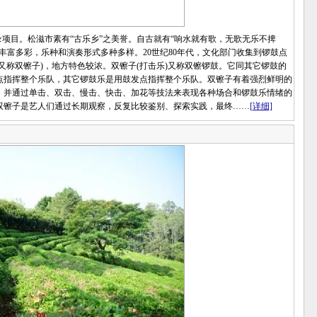
目。松滋市素有“古乐乡”之美誉。自古就有“响水就有歌，无歌无乐不捭
丰富多彩，乐种和演奏形式多种多样。20世纪80年代，文化部门收集到锣鼓点
又称双镲子)，地方特色较浓。双镲子(打击乐)又称双镲锣鼓。它同其它锣鼓的
点指挥整个乐队，其它锣鼓乐是用鼓发点指挥整个乐队。双镲子有着强烈鲜明的
，并通过单击、双击、慢击、快击、加花等技法来表现各种场合和锣鼓乐情绪的
双镲子是艺人们通过长期观察，反复比较鉴别、探索实践，最终……
[详细]