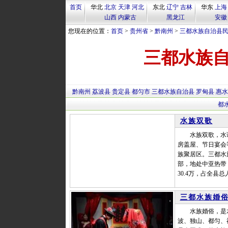
首页
华北
北京
天津
河北
东北
辽宁
吉林
华东
上海
山西
内蒙古
黑龙江
安徽
您现在的位置：
首页
>
贵州省
>
黔南州
>
三都水族自治县
三都水族
黔南州
荔波县
贵定县
都匀市
三都水族自治县
罗甸县
惠水
都
水族双歌
水族双歌，水语称
房盖屋、节日宴会
族聚居区。三都水
部，地处中亚热带
30.4万，占全县总
三都水族婚
水族婚俗，是水
波、独山、都匀、