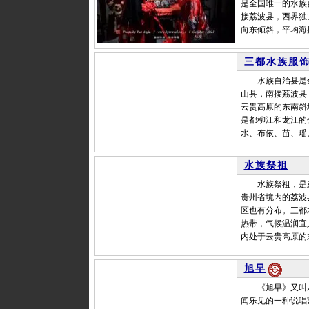
是全国唯一的水族
接荔波县，西界独
向东倾斜，平均海拔
三都水族服
水族自治县是全
山县，南接荔波县
云贵高原的东南斜
是都柳江和龙江的
水、布依、苗、瑶
水族祭祖
水族祭祖，是颇
贵州省境内的荔波
区也有分布。三都
热带，气候温润宜人
内处于云贵高原的
旭早
《旭早》又叫水族
闻乐见的一种说唱