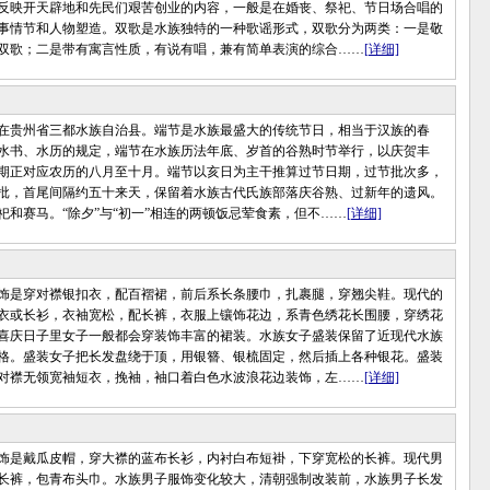
反映开天辟地和先民们艰苦创业的内容，一般是在婚丧、祭祀、节日场合唱的
事情节和人物塑造。双歌是水族独特的一种歌谣形式，双歌分为两类：一是敬
双歌；二是带有寓言性质，有说有唱，兼有简单表演的综合……
[详细]
贵州省三都水族自治县。端节是水族最盛大的传统节日，相当于汉族的春
水书、水历的规定，端节在水族历法年底、岁首的谷熟时节举行，以庆贺丰
期正对应农历的八月至十月。端节以亥日为主干推算过节日期，过节批次多，
7批，首尾间隔约五十来天，保留着水族古代氏族部落庆谷熟、过新年的遗风。
祀和赛马。“除夕”与“初一”相连的两顿饭忌荤食素，但不……
[详细]
是穿对襟银扣衣，配百褶裙，前后系长条腰巾，扎裹腿，穿翘尖鞋。现代的
衣或长衫，衣袖宽松，配长裤，衣服上镶饰花边，系青色绣花长围腰，穿绣花
喜庆日子里女子一般都会穿装饰丰富的裙装。水族女子盛装保留了近现代水族
格。盛装女子把长发盘绕于顶，用银簪、银梳固定，然后插上各种银花。盛装
对襟无领宽袖短衣，挽袖，袖口着白色水波浪花边装饰，左……
[详细]
是戴瓜皮帽，穿大襟的蓝布长衫，内衬白布短褂，下穿宽松的长裤。现代男
长裤，包青布头巾。水族男子服饰变化较大，清朝强制改装前，水族男子长发