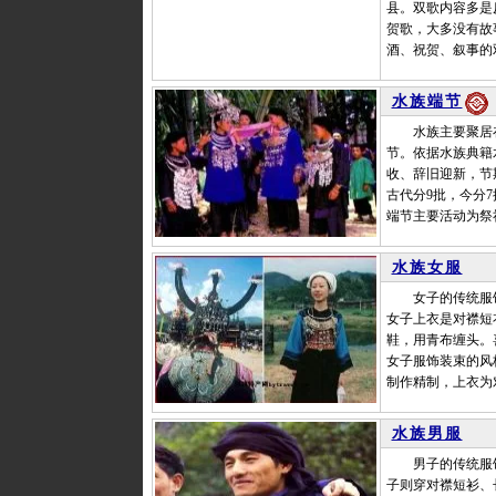
县。双歌内容多是
贺歌，大多没有故
酒、祝贺、叙事的
水族端节
水族主要聚居在
节。依据水族典籍
收、辞旧迎新，节
古代分9批，今分
端节主要活动为祭
水族女服
女子的传统服饰
女子上衣是对襟短
鞋，用青布缠头。
女子服饰装束的风
制作精制，上衣为
水族男服
男子的传统服饰
子则穿对襟短衫、