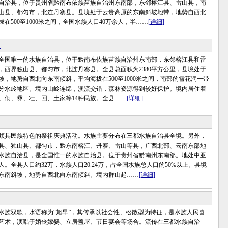
自治县，位于贵州省黔南布依族苗族自治州东南部，东邻榕江县、雷山县，南
山县、都匀市，北连丹寨县。县境处于云贵高原的东南斜坡地带，地势自西北
在500至1000米之间，全国水族人口40万余人，半……
[详细]
饰
国唯一的水族自治县，位于黔南布依族苗族自治州东南部，东邻榕江县和雷
，西界独山县、都匀市，北连丹寨县。全县总面积为2380平方公里，县境处于
坡，地势自西北向东南倾斜，平均海拔在500至1000米之间，南部的雪花洞一带
分水岭地区。境内山岭连绵，溪流交错，森林资源得到较好保护。境内居住着
、侗、彝、壮、回、土家等14种民族。全县……
[详细]
具民族特色的祭祖庆典活动。水族主要分布在三都水族自治县全境。另外，
县、独山县、都匀市，黔东南榕江、丹寨、雷山等县，广西北部、云南东部地
水族自治县，是全国惟一的水族自治县。位于贵州省黔南州东南部。地处中亚
。全县人口约32万，水族人口20.24万，占全国水族总人口的50%以上。县境
东南斜坡，地势自西北向东南倾斜。境内群山起……
[详细]
双歌，水语称为“旭早”，其传承以社会性、松散型为特征，是水族人民喜
艺术，演唱于婚丧嫁娶、立房盖屋、节日宴会等场合。流传在三都水族自治