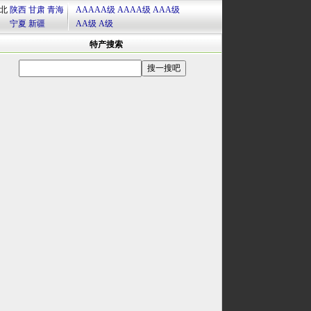
北
陕西
甘肃
青海
AAAAA级
AAAA级
AAA级
宁夏
新疆
AA级
A级
特产搜索