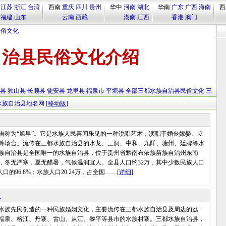
江苏
浙江
台湾
西南
重庆
四川
贵州
华中
河南
湖北
华南
广东
广西
海南
西
福建
山东
云南
西藏
湖南
江西
香港
澳门
民俗文化
自治县民俗文化介绍
县
独山县
长顺县
瓮安县
龙里县
福泉市
平塘县
全部三都水族自治县民俗文化
三
水族自治县地名网
[移动版]
为“旭早”。它是水族人民喜闻乐见的一种说唱艺术，演唱于婚丧嫁娶、立
等场合。流传在三都水族自治县的水龙、三洞、中和、九阡、塘州、廷牌等水
族自治县是全国唯一的水族自治县，位于贵州省黔南布依族苗族自治州东南
，冬无严寒，夏无醋暑，气候温润宜人。全县人口约32万，其中少数民族人口
人口的96.8%；水族人口20.24万，占全国……
[详细]
俗
族先民创造的一种民族婚姻文化，主要流传在三都水族自治县及周边的荔
福泉、榕江、丹寨、雷山、从江、黎平等县市的水族村寨。三都水族自治县，