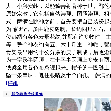
大、小兴安岭，以能骑善射著称于世。鄂伦
原始宗教，它包括自然崇拜、图腾崇拜、祖
式。萨满在跳神之前，首先要把自己装扮起
为“萨玛”。多由鹿皮缝制。长约四尺左右
位都绣有各色云形花纹,并配有许多物件。
等。整个神衣约有五、六十斤重。神帽，鄂
骨架最早用约十公分厚的皮子制成，后逐渐
为十字形半圆顶，在十字半圆顶上多安有两
铁梁全用各色布条缠起来。帽子的一圈缝上
坠十条串珠，遮住眼睛及半个面孔。 萨满
[详细]
鄂伦春族传统服饰
4、