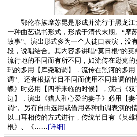
鄂伦春族摩苏昆是形成并流行于黑龙江大
一种曲艺说书形式，形成于清代末期。“摩苏
故事”。演出形式多为一个人徒口表演，没
段，说唱结合。其内容多讲唱“莫日根”的
流行地的不同而有所不同，如流传在逊克的
玛的多用【库尧勒调】，流传在黑河的多用
调”。还有根据节目不同而使用不同曲调的
蝶》时必用【四季来临的时候】，演出《双
边】，演出《猎人和心爱的妻子》必用【妻
调”。另有自由选用或借用各种曲调表演的
以口耳相传的方式进行，传统节目有《英雄
根》、《……
[详细]