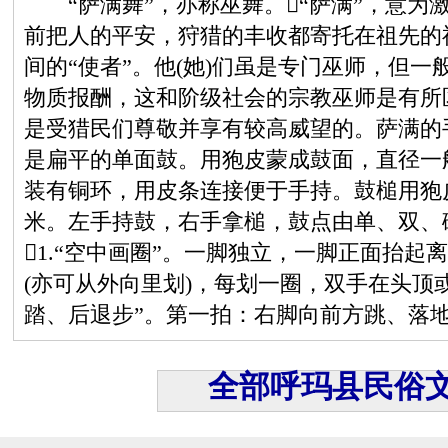
“萨满舞”，亦称巫舞。“萨满”，意为
前把人的平安，狩猎的丰收都寄托在祖先的
间的“使者”。他(她)们虽是专门巫师，但
物质报酬，这和阶级社会的宗教巫师是有所
是受猎民们尊敬并享有较高威望的。萨满的手
是扁平的单面鼓。用狍皮蒙成鼓面，直径一
装有铜环，用皮条连接便于手持。鼓槌用狍
米。左手持鼓，右手拿槌，鼓点由单、双、
1.“空中画圈”。一脚独立，一脚正面抬
(亦可从外向里划)，每划一圈，双手在头顶或
踏、后退步”。第一拍：右脚向前方跳、落
全部呼玛县民俗文