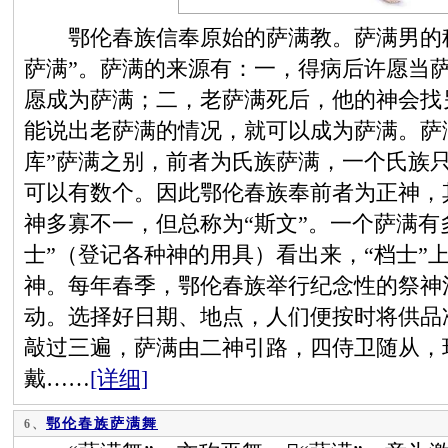
鄂伦春族信奉原始的萨满教。萨满男的称“
萨满”。萨满的来源有：一，得病后许愿当
愿成为萨满；二，老萨满死后，他的神会找
能说出老萨满的情况，就可以成为萨满。萨满
库”萨满之别，前者为氏族萨满，一个氏族
可以有数个。因此鄂伦春族奉前者为正神，
神多寡不一，但总称为“斯文”。一个萨满有
士”（登记各种神的用具）看出来，“档士”
神。每年春季，鄂伦春族举行纪念性的祭神
动。选择好日期、地点，人们便按时将供品
敲过三遍，萨满由二神引路，四侍卫随从，
戴……
[详细]
鄂伦春族萨满舞
6、