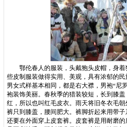
鄂伦春人的服装，头戴狍头皮帽，身着狍
些皮制服装做得实用、美观，具有浓郁的民
男女式样基本相同，都是右大襟，男袍“尼
袍装饰美丽。春秋季的猎装较短，长到膝盖
红，所以也叫红毛皮衣。雨天将旧冬衣毛朝
裤只到膝盖，腰间肥大。裤脚折起来用带子
还要在外面穿上皮套裤。皮套裤是用耐磨的