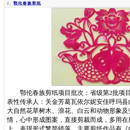
鄂伦春族剪纸
2、
鄂伦春族剪纸项目批次：省级第2批项目
表性传承人：关金芳葛瓦依尔妮安佳呼玛县
大自然花草树木、浪花、白云和动物形象及
情，心中形成图案，直接剪裁而成，多用在
上，表现形式繁简错落。主要剪纸作品有《