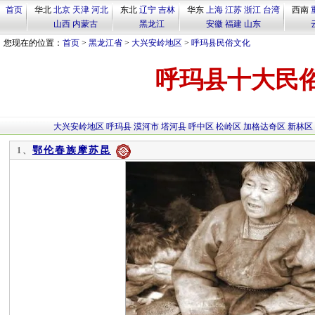
首页
华北
北京
天津
河北
东北
辽宁
吉林
华东
上海
江苏
浙江
台湾
西南
山西
内蒙古
黑龙江
安徽
福建
山东
您现在的位置：
首页
>
黑龙江省
>
大兴安岭地区
>
呼玛县民俗文化
呼玛县十大民
大兴安岭地区
呼玛县
漠河市
塔河县
呼中区
松岭区
加格达奇区
新林区
鄂伦春族摩苏昆
1、