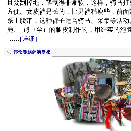
且要刮掉毛，鞣制得非常软，这样，骑马打
方便。女皮裤是长的，比男裤稍瘦些，前面
系上腰带，这种裤子适合骑马、采集等活动
鹿、（犭+罕）的腿皮制作的，用结实的泡
……
[详细]
鄂伦春族萨满祭祀
5、