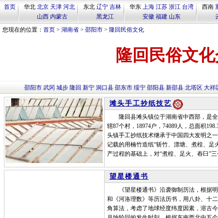
首页
华北
北京
天津
河北
东北
辽宁
吉林
华东
上海
江苏
浙江
台湾
西南
山西
内蒙古
黑龙江
安徽
福建
山东
您现在的位置：
首页
>
湖南省
>
邵阳市
>
隆回民俗文化
隆回民俗文化
邵阳市
武冈
城步
隆回
新宁
洞口县
邵东市
绥宁
邵阳县
新邵县
北塔区
大祥
滩头手工抄纸技艺
隆回县滩头镇位于湖南省中西部，是全国
辖87个村，18974户，74089人，总面积
头镇手工抄纸技术继承于中国四大发明之一
记载的用楠竹造纸“斩竹、漂塘、煮楻、足
产过程的基础上，对“煮楻、足火、舂臼”
望星楼通书
《望星楼通书》沿袭御制历法，根据明清
和《河洛理数》等历法历书，用八卦、十二
角算法，考虑了地球经度纬度因素，溶古今
月蚀轮回的发生时刻。根据东南西北中五个