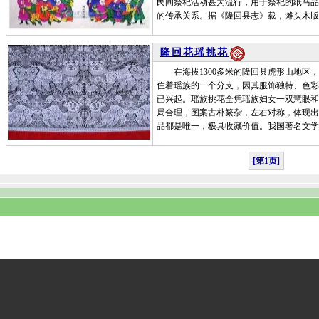
民间祭祀活动甚为流行，用于祭祀的纸马品
的传承关系。据《隆回县志》载，滩头木版
隆回花瑶挑花
在海拔1300多米的隆回县虎形山地区，
住着瑶族的一个分支，因其服饰独特、色彩
已兴起。瑶族挑花全凭瑶族妇女一双慧眼和
局合理，图案古朴繁杂，左右对称，体现出
品都是唯一，极具收藏价值。我国著名文学
[第1页]