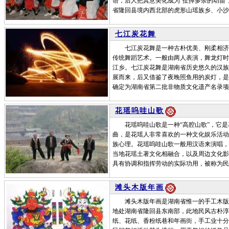
语，后人把其意美化成为“扯掉多余的幼苗”
省隆回县境内西北部的虎形山瑶族乡、小沙
七江炭花舞
七江炭花舞是一种古朴优美、刚柔相济、
传统舞蹈艺术。一般由两人表演，舞龙灯时
江乡。七江炭花舞是湖南省历史悠久的汉族
展而来，后又借鉴了夜晚照鱼用的炭灯，是
确定为湖南省第二批非物质文化遗产名录项
花瑶呜哇山歌
花瑶呜哇山歌是一种“高腔山歌”，它是
曲，是花瑶人非常喜欢的一种文化娱乐活动
族心理。花瑶呜哇山歌一般用汉语来演唱，
当地花瑶土著文化相融合，以及周边文化影
具有协调和指挥劳动的实际功用，被称为民
滩头木版年画
滩头木版年画是湖南省惟一的手工木版水
地处湖南省隆回县东南部，此地民风古朴淳
纸、花纸、香粉纸巷和年画街，手工业十分