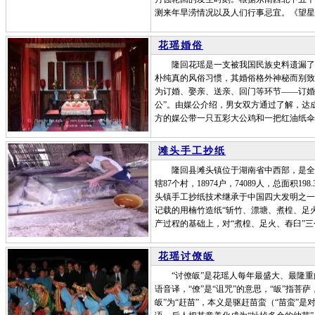
测来年旱涝情况以及人们行事忌宜。《望星
花瑶婚俗
隆回花瑶是一支被我国民族史料遗漏了的
朴纯真的风俗习惯，其婚俗格外神秘而别致
为订婚、娶亲、送亲、回门等环节——订婚
公”。由媒公介绍，男女双方通过了解，达
方的媒公带一只五彩大公鸡和一把红油纸伞前
滩头手工抄纸
隆回县滩头镇位于湖南省中西部，是全国
辖87个村，18974户，74089人，总面积
头镇手工抄纸技术继承于中国四大发明之一
记载的用楠竹造纸“斩竹、漂塘、煮楻、足
产过程的基础上，对“煮楻、足火、舂臼”
花瑶讨僚皈
“讨僚皈”是花瑶人每年最盛大、最隆重的
语音译，“僚”是“诅咒”的意思，“皈”指菩
皈”为“赶苗”，本义是驱赶苗蛮（“苗蛮”