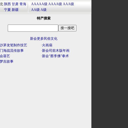
北
陕西
甘肃
青海
AAAAA级
AAAA级
AAA级
宁夏
新疆
AA级
A级
特产搜索
新会更多民俗文化
沙茅龙笔制作技艺
·
火画扇
门海战流传故事
·
新会司前木版年画
会葵艺
·
新会“蔡李佛”拳术
梦吉故事