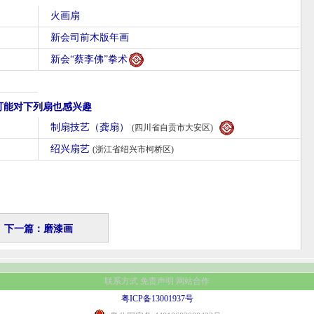
火画扇
新会司前木版年画
新会“蔡李佛”拳术
可能对下列扇也感兴趣
制扇技艺（龚扇）
(四川省自贡市大安区)
绍兴扇艺
(浙江省绍兴市柯桥区)
下一篇：磨漆画
联系方式
免责声明
网站合作
粤ICP备13001937号