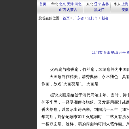
首页
华北
北京
天津
河北
东北
辽宁
吉林
华东
上海
山西
内蒙古
黑龙江
安徽
您现在的位置：
首页
>
广东省
>
江门市
>
新会
江门市
台山
鹤山
开平
火画扇与檀香扇，竹丝扇，绫绢扇并为中国
火画扇制作精美，清秀典丽，永不褪色，具有浓
作画，故名“火画葵扇”。 火画扇
据说火画扇始创于清代同治末年。当时，诗
但不牢固，一经受潮便会脱落。又发展用墨汁或
香火烙焦，以显示出诗画来。到同治十三年（187
年前后，刘怡记扇寮加工火笔扇时，工艺又有所
一柄双面扇。这样，扇的两面均可用火笔作画。