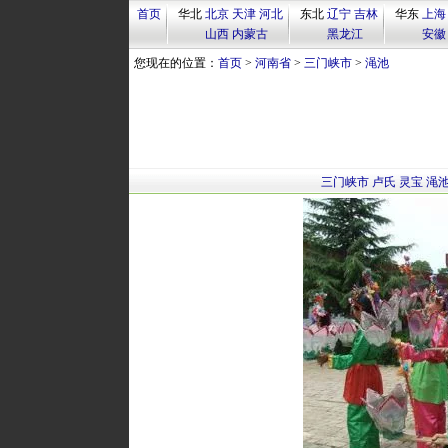
首页
华北
北京
天津
河北
东北
辽宁
吉林
华东
上海
山西
内蒙古
黑龙江
安徽
您现在的位置：
首页
>
河南省
>
三门峡市
>
渑池
三门峡市
卢氏
灵宝
渑