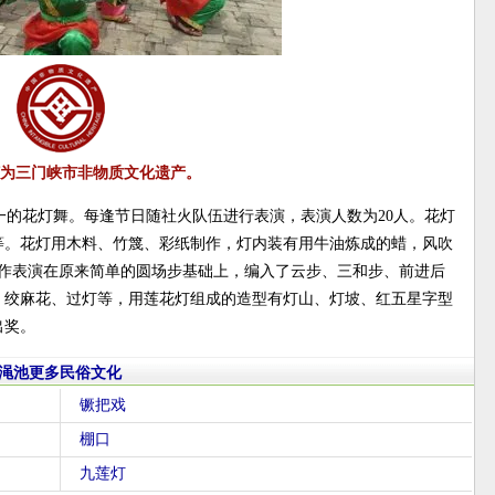
为三门峡市非物质文化遗产。
的花灯舞。每逢节日随社火队伍进行表演，表演人数为20人。花灯
等。花灯用木料、竹篾、彩纸制作，灯内装有用牛油炼成的蜡，风吹
动作表演在原来简单的圆场步基础上，编入了云步、三和步、前进后
、绞麻花、过灯等，用莲花灯组成的造型有灯山、灯坡、红五星字型
出奖。
渑池更多民俗文化
镢把戏
棚口
九莲灯