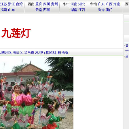
江苏
浙江
台湾
西南
重庆
四川
贵州
华中
河南
湖北
华南
广东
广西
海南
西
福建
山东
云南
西藏
湖南
江西
香港
澳门
九莲灯
·
黄
·
十
池
陕州区
湖滨区
义马市
渑池行政区划
[移动版]
·
吕