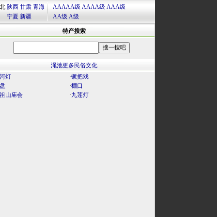
北
陕西
甘肃
青海
AAAAA级
AAAA级
AAA级
宁夏
新疆
AA级
A级
特产搜索
渑池更多民俗文化
河灯
·
镢把戏
盘
·
棚口
祖山庙会
·
九莲灯