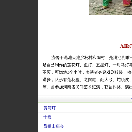
九莲灯
流传于渑池天池乡杨村和陶村，是渑池县唯一
是自己制作的莲花灯、鱼灯、五星灯、一对马灯
不灭，可燃烧3个小时，表演者身穿戏剧服装，
退步，队形有莲花盘、龙摆尾、翻大弓、蛇脱皮
等。曾参加河南省民间艺术汇演，获创作奖、演
黄河灯
十盘
吕祖山庙会