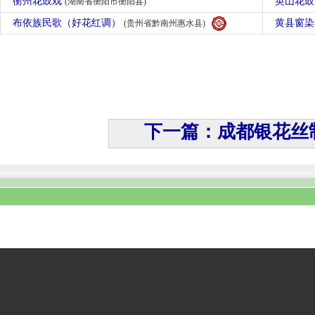
衡州花鼓戏
英山花
(湖南省衡阳市衡阳县)
布依族民歌（好花红调）
黄县窗
(贵州省黔南州惠水县)
下一篇：成都银花丝