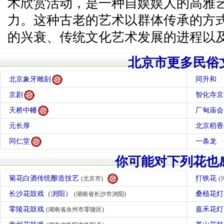
术欣赏活动，是一种自娱娱人的高雅
力。这种古老的艺术以群体传承的方
的兴衰、传统文化艺术发展的进程以
北京市更多民俗
北京象牙雕刻
同升和
京剧
智化寺京
天桥中幡
厂甸庙会
元长厚
北京稻香
同仁堂
一条龙
你可能对下列花也
菊花白酒传统酿造技艺
打铁花
(北京市)
(
长沙花鼓戏（浏阳）
桑植花
(湖南省长沙市浏阳)
零陵花鼓戏
嘉禾花
(湖南省永州市零陵区)