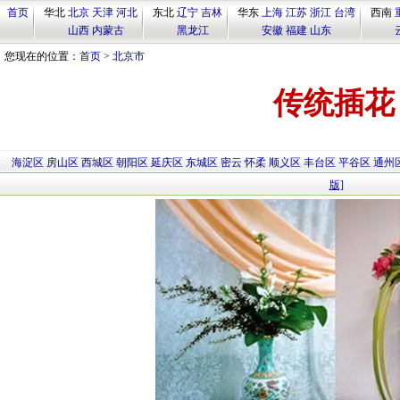
首页
华北
北京
天津
河北
东北
辽宁
吉林
华东
上海
江苏
浙江
台湾
西南
山西
内蒙古
黑龙江
安徽
福建
山东
您现在的位置：
首页
>
北京市
传统插花
海淀区
房山区
西城区
朝阳区
延庆区
东城区
密云
怀柔
顺义区
丰台区
平谷区
通州
版]