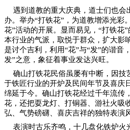
遇到道教的重大庆典，道士们也会
办。举办“打铁花”，为道教增添光彩
花”活动的开展。显而易见，“打铁花
本行业的气派，取悦于群众，扩大影
是讨个吉利，利用“花”与“发”的谐音
发”之意，象征着事业发达兴旺。
确山打铁花民俗虽屡有中断，因技
于铁匠行业的开炉及民间年节及喜庆
绵延于今。确山打铁花经过千年流传
花，还把耍龙灯、打铜器、游社火吸
弘、气势磅礴、喜庆吉祥的独特表演
表演时古乐齐鸣，十几盘化铁炉火