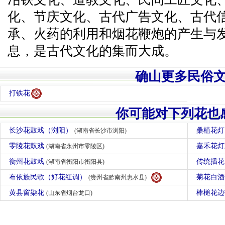
化、节庆文化、古代广告文化、古代
承、火药的利用和烟花鞭炮的产生与
息，是古代文化的集而大成。
确山更多民俗
打铁花
你可能对下列花也
长沙花鼓戏（浏阳）
桑植花
(湖南省长沙市浏阳)
零陵花鼓戏
嘉禾花
(湖南省永州市零陵区)
衡州花鼓戏
传统插
(湖南省衡阳市衡阳县)
布依族民歌（好花红调）
菊花白
(贵州省黔南州惠水县)
黄县窗染花
棒槌花
(山东省烟台龙口)