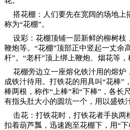
花。
搭花棚：人们要先在宽阔的场地上
称为“花棚”。
设彩：花棚顶铺一层新鲜的柳树枝
鞭炮等。“花棚”顶部正中竖起一丈余
杆”。“老杆”顶上绑上鞭炮、烟花等，
花棚旁边立一座熔化铁汁用的熔炉
成铁汁待用。打铁花的用具叫“花棒”
棒两根，称作“上棒”和“下棒”，各长
有指头肚大小的圆坑一个，用以盛铁
击花：打铁花时，打铁花者手执两
扣着葫芦瓢，迅速跑至花棚下，用“下