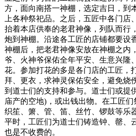
方，面向南搭一神棚，选定吉日，到
上各种祭祀品。之后，五匠中各门店
抬着本店供奉的老君神像，列队而行
炮到神棚。沿途各工匠的店铺都要设
神棚后，把老君神像安放在神棚之内
爷、火神爷保佑全年平安、生意兴隆
花。参加打花的多是各门店的工匠，
拜、更衣，求神灵保佑安全，避免烧
到道士们的支持和参与。道士们或提供
庙产的空地)，或出钱出物。在工匠们
织笙、箫、管、笛、丝竹、锣鼓等乐
平时，工匠们为道士们铸造钟、罄、
也是不收费的。