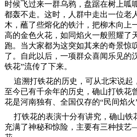
时候飞过来一群乌鸦，盘踞在树上呱
都轰不走。这时，人群中走出一位老
木，蘸了些熔化的铁汁，把柳木向上
高的金色火花，如同焰火一般照耀了
跑。当大家都为这突如其来的奇景惊
了。自此以后，一项群众喜闻乐见的
铁花”流传了下来。
追溯打铁花的历史，可从北宋说起
至今已有千余年的历史，确山打铁花
花是河南独有、全国仅存的“民间焰火
打铁花的表演十分有讲究，确山铁
充满了神秘和惊险，主要有三种技艺