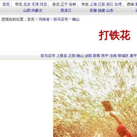
首页
华北
北京
天津
河北
东北
辽宁
吉林
华东
上海
江苏
浙江
台湾
西南
山西
内蒙古
黑龙江
安徽
福建
山东
您现在的位置：
首页
>
河南省
>
驻马店市
>
确山
打铁花
驻马店市
上蔡县
正阳
确山
泌阳
新蔡
西平
汝南
驿城区
遂平