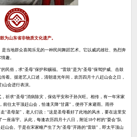
鼓为山东省非物质文化遗产。
，是当地群众喜闻乐见的一种民间舞蹈艺术。它以威武雄壮、热烈奔
术情趣。
的民俗，求“圣母”保护和赐福。“雷鼓”是为“圣母”保驾护威、击鼓
流传着。据老艺人口述，清朝道光年间，农历四月十八赶山会之日，
村)山会进行表演。
式，祈求“圣母”消病除灾，保佑平安和子孙兴旺。相传，有一年宋家
像)，前往太平顶赶山会，恰逢天降“甘露”，便停下来避雨。雨停
不走“圣母架”，老人们说：“这是圣母看好了此地的风水，要在这里安
了一座庙宇。从此，每逢农历四月十八日，附近18个村的“耍会”队
赶山会。于是在宋家疃产生了为“圣母”开路的“雷鼓”，即太平顶山