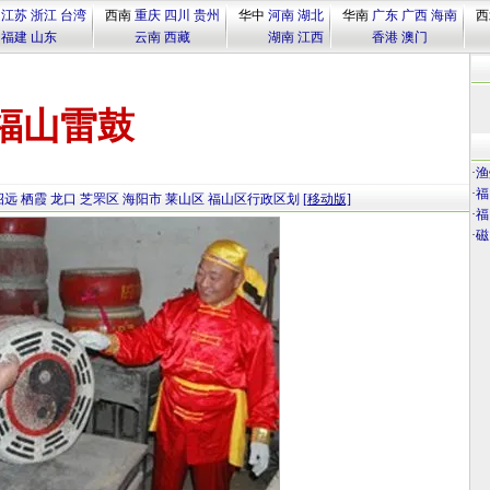
江苏
浙江
台湾
西南
重庆
四川
贵州
华中
河南
湖北
华南
广东
广西
海南
西
福建
山东
云南
西藏
湖南
江西
香港
澳门
福山雷鼓
·
渔
·
福
招远
栖霞
龙口
芝罘区
海阳市
莱山区
福山区行政区划
[移动版]
·
福
·
磁