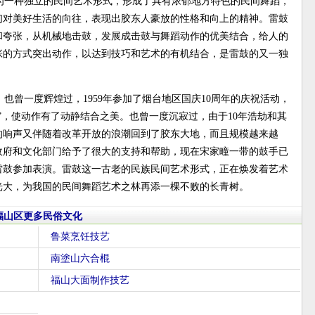
为一种独立的民间艺术形式，形成了具有浓郁地方特色的民间舞蹈，
们对美好生活的向往，表现出胶东人豪放的性格和向上的精神。雷鼓
和夸张，从机械地击鼓，发展成击鼓与舞蹈动作的优美结合，给人的
张的方式突出动作，以达到技巧和艺术的有机结合，是雷鼓的又一独
也曾一度辉煌过，1959年参加了烟台地区国庆10周年的庆祝活动，
”，使动作有了动静结合之美。也曾一度沉寂过，由于10年浩劫和其
的响声又伴随着改革开放的浪潮回到了胶东大地，而且规模越来越
政府和文化部门给予了很大的支持和帮助，现在宋家疃一带的鼓手已
雷鼓参加表演。雷鼓这一古老的民族民间艺术形式，正在焕发着艺术
光大，为我国的民间舞蹈艺术之林再添一棵不败的长青树。
福山区更多民俗文化
鲁菜烹饪技艺
南塗山六合棍
福山大面制作技艺