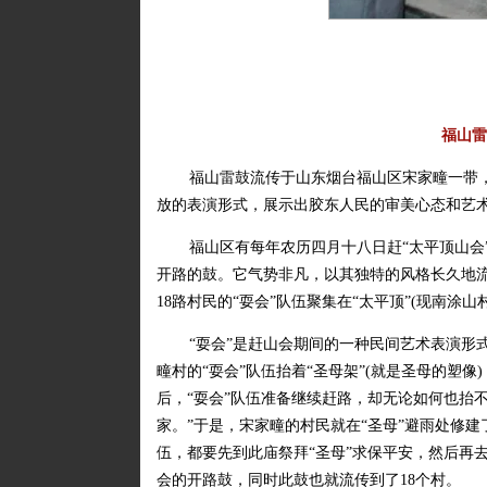
福山雷
福山雷鼓流传于山东烟台福山区宋家疃一带
放的表演形式，展示出胶东人民的审美心态和艺
福山区有每年农历四月十八日赶“太平顶山会”
开路的鼓。它气势非凡，以其独特的风格长久地
18路村民的“耍会”队伍聚集在“太平顶”(现南涂山
“耍会”是赶山会期间的一种民间艺术表演形
疃村的“耍会”队伍抬着“圣母架”(就是圣母的塑
后，“耍会”队伍准备继续赶路，却无论如何也抬
家。”于是，宋家疃的村民就在“圣母”避雨处修建
伍，都要先到此庙祭拜“圣母”求保平安，然后再去
会的开路鼓，同时此鼓也就流传到了18个村。