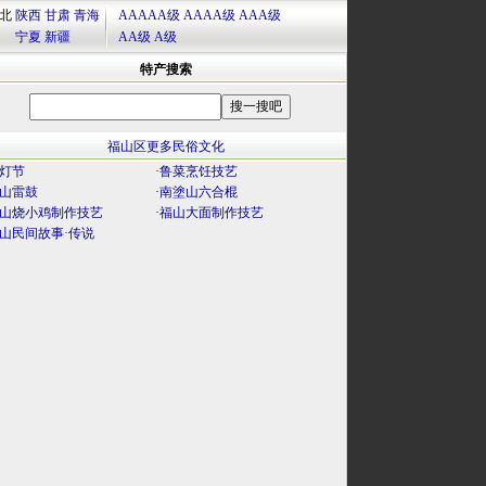
北
陕西
甘肃
青海
AAAAA级
AAAA级
AAA级
宁夏
新疆
AA级
A级
特产搜索
福山区更多民俗文化
灯节
·
鲁菜烹饪技艺
山雷鼓
·
南塗山六合棍
山烧小鸡制作技艺
·
福山大面制作技艺
山民间故事·传说