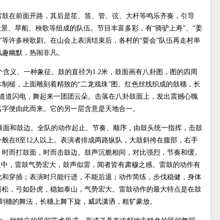
雷鼓在前面开路，其后是笙、笛、管、弦、大杆等鸣乐齐奏，引导
大景、旱船、秧歌等组成的队伍。节目丰富多彩，有“骑驴上寿”、“姜
大缸”等许多秧歌剧。在山会上表演结束后，各村的“耍会”队伍再走村串
风趣幽默，热闹非凡。
含义、一种象征。鼓的直径为1.2米，鼓面画有八卦图，图的四周
木制槌，上面雕刻着精致的“二龙戏珠”图。红色丝线织成的鼓穗，长
一道道闪电，舞起来一团团云朵。击落在八卦鼓面上，发出震撼心魄
名字便由此而来。它的另一层含意是天地合一。
鼓面和鼓边。全队的动作起止、节奏、顺序，由鼓头统一指挥，击鼓
般在8至12人以上。表演者排成两路纵队，大鼓斜挎在腹部，右手
，时而打鼓面，时而击鼓边。鼓声沉脆相间，对比强烈，节奏和缓。
伍中，雷鼓气势宏大，鼓声似雷，闻者皆有肃穆之感。雷鼓的动作有
化和穿插；表演时只能行进，不能后退；动作简练，步伐稳健，身体
塔松，弓如卧虎，稳如泰山，气势宏大。雷鼓动作的最大特点是在鼓
如剑穗的舞法，长穗上舞下旋，威武潇洒，粗犷豪放。