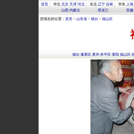
首页
华北
北京
天津
河北
东北
辽宁
吉林
华东
上海
山西
内蒙古
黑龙江
安徽
您现在的位置：
首页
>
山东省
>
烟台
>
福山区
烟台
蓬莱区
莱州
牟平区
莱阳
福山区