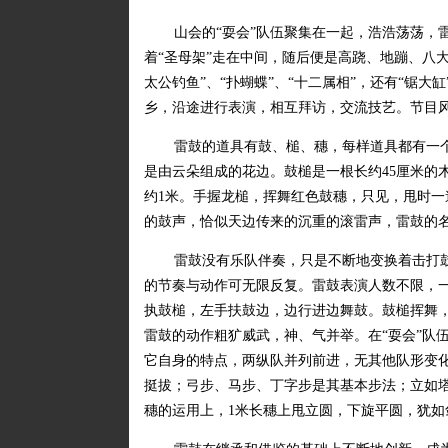
山会的“耍会”队伍聚集在一起，浩浩荡荡，
着“圣母架”走在中间，随后便是高跷、地蹦、八
太公钓鱼”、“扑蝴蝶”、“十二属相”，还有“锯
乡，沿途进行表演，相互拜访，交流技艺。节目
雷鼓的道具有鼓、槌、穗，每样道具都有一个
是由云朵组成的花边。鼓槌是一根长约45厘米的
约1米。手握龙槌，挥舞红色鼓穗，只见，甩时
的鼓声，恰似天边传来的沉重的滚雷声，雷鼓的
雷鼓没有乐队伴奏，只是不断地变换着击打
的节奏与动作可无限反复。雷鼓表演人数不限，一
执鼓槌，左手扶鼓边，边行进边舞鼓。鼓槌挥舞
雷鼓的动作粗犷威武，神、气并举。在“耍会”队
它自身的特点，两纵队并列前进，无其他队形变
挺拔；弓步、马步、丁字步是其基本步法；立如
穗的运用上，1米长穗上甩立圆，下旋平圆，犹