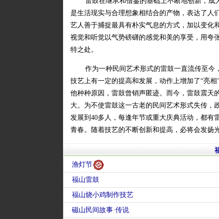
雷鼓在继承和借鉴的基础上不断地创新，成
是生活现实与合理想象相结合的产物，表达了人
艺人善于捕捉最具有朴实气息的方式，加以变化
视觉和听觉以气势磅礴的感觉和美的享受，用夸
特之处。
作为一种民间艺术形式的雷鼓一直流传至今，
技艺上有一定的提高和发展，动作上增加了“亮相
他种种原因，雷鼓曾销声匿迹。而今，雷鼓震天
大。为不使雷鼓这一古老的民间艺术形式失传，
发展到40多人，每逢年节或重大庆典活动，都有
青春。随着技艺的不断创新和提高，必将会发扬
渔灯节
福山雷鼓
福山烧小鸡制作技艺
磁山民间故事·传说