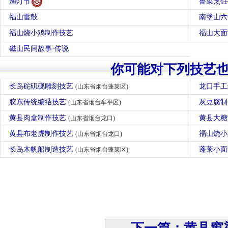
渔灯节
鲁菜烹饪
福山雷鼓
南塗山六
福山烧小鸡制作技艺
福山大面
磁山民间故事·传说
你可能对下列技艺
长岛砣矶砚雕刻技艺
龙口手
(山东省烟台蓬莱区)
胶东传统编结技艺
灰豆腐
(山东省烟台牟平区)
黄县肉盒制作技艺
黄县大
(山东省烟台龙口)
黄县布老虎制作技艺
福山烧
(山东省烟台龙口)
长岛木帆船制造技艺
蓬莱小
(山东省烟台蓬莱区)