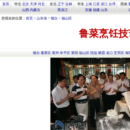
首页
华北
北京
天津
河北
东北
辽宁
吉林
华东
上海
江苏
浙江
台湾
西南
山西
内蒙古
黑龙江
安徽
福建
山东
您现在的位置：
首页
>
山东省
>
烟台
>
福山区
鲁菜烹饪技
烟台
蓬莱区
莱州
牟平区
莱阳
福山区
招远
栖霞
龙口
芝罘区
海