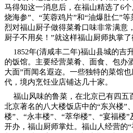
马得知这一消息后，在福山精选了6个
烧海参”、“芙蓉鸡片”和“油爆肚仁”
烈对福山厨子做得菜肴口味非常满意
厨子不用矣！”就这样福山厨师执掌了
1852年(清咸丰二年)福山县城的
的饭馆。主要经营菜肴、面食、包办
大面”而闻名遐迩。一些独特的菜馆也应
代，境内烹饪业店铺达几十家。
福山风味的鲁菜，在北京已有四五
北京著名的八大楼饭店中的“东兴楼”、
楼”、“永丰楼”、“萃华楼”、“宴福楼
开办，福山厨师掌灶。福山人经营的“