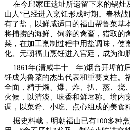
在今邱家庄遗址所遗留下来的锅灶
山人”已经进入烹饪形成时期。春秋
有了盐，以鲜咸适口的福山帮鲁菜基
将捕捞的海鲜、饲养的禽畜，猎取的
菜，在加工烹制过程中用盐调味，使
化。元朝福山烹饪进入宫廷，成为御
1861年(清咸丰十一年)烟台开埠
饪成为鲁菜的杰出代表和重要支柱。
全面，精于熘、爆、炸、扒、蒸、烧
火候，以清淡、味香和鲜著称。境内
调，以菜肴、小吃、点心组成的美食
据史料载，明朝福山已有100多种