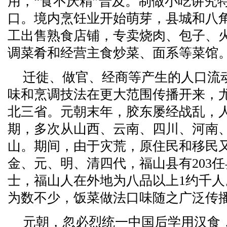
用，“食不厌精”普及。制做小吃讲究
口。境内烹饪业开始萌芽，县城和八
工出售熟食店铺，专卖烧肉、包子、
调菜肴和经营主食炒菜、面系等菜馆
迁徙、做官、经商等产生的人口流
味和烹调技法在更大范围传播开来，
北三省。元朝末年，胶东屡经战乱，
期，多次从山西、云南、四川、河南
山。期间，由于灾荒，原住民和移民
金、元、明、清四代，福山县有203
士，福山人在外地为八品以上1约千人
为数不少，饭菜做法口味随之广泛传
元朝，忽必烈统一中国后学用汉食