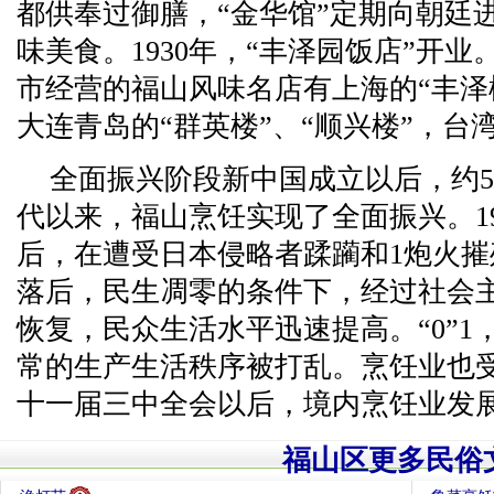
都供奉过御膳，“金华馆”定期向朝廷
味美食。1930年，“丰泽园饭店”开
市经营的福山风味名店有上海的“丰泽
大连青岛的“群英楼”、“顺兴楼”，台
全面振兴阶段新中国成立以后，约50
代以来，福山烹饪实现了全面振兴。1
后，在遭受日本侵略者蹂躏和1炮火
落后，民生凋零的条件下，经过社会
恢复，民众生活水平迅速提高。“0”
常的生产生活秩序被打乱。烹饪业也受
十一届三中全会以后，境内烹饪业发
福山区更多民俗