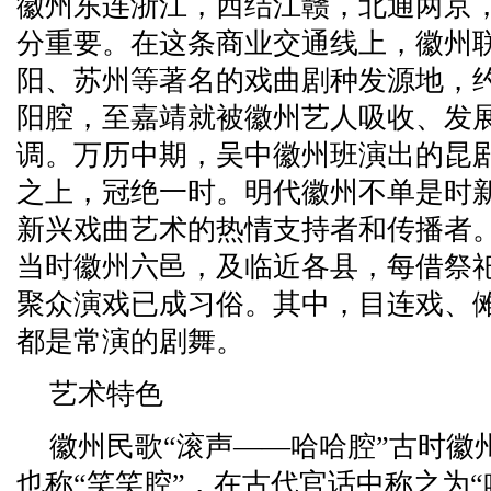
徽州东连浙江，西结江赣，北通两京
分重要。在这条商业交通线上，徽州
阳、苏州等著名的戏曲剧种发源地，
阳腔，至嘉靖就被徽州艺人吸收、发
调。万历中期，吴中徽州班演出的昆
之上，冠绝一时。明代徽州不单是时
新兴戏曲艺术的热情支持者和传播者
当时徽州六邑，及临近各县，每借祭
聚众演戏已成习俗。其中，目连戏、
都是常演的剧舞。
艺术特色
徽州民歌“滚声——哈哈腔”古时徽
也称“笑笑腔”，在古代官话中称之为