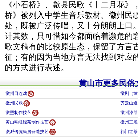
《小石桥》、歙县民歌《十二月花》，
桥》被列入中学生音乐教材。徽州民
处，既被广泛传唱，又十分朗朗上口
计其数，只可惜如今都面临着濒危的
歌文稿有的比较原生态，保留了方言
征；有的因为当地方言无法找到对应
的方式进行表述。
黄山市更多民俗
徽州目连戏
徽剧（黄
徽州民歌
齐云山道
徽墨制作技艺
徽州漆器
黄山毛峰绿茶制作技艺
徽州三雕
徽派传统民居营造技艺
祁门红茶