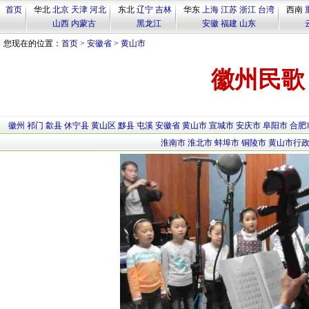
首页
华北
北京
天津
河北
东北
辽宁
吉林
华东
上海
江苏
浙江
台湾
西南
山西
内蒙古
黑龙江
安徽
福建
山东
您现在的位置：
首页
>
安徽省
>
黄山市
徽州民歌
徽州
祁门
歙县
休宁县
黄山区
黟县
屯溪
安徽省
黄山市
宣城市
安庆市
阜阳市
合肥
淮南市
淮北市
蚌埠市
铜陵市
黄山市行