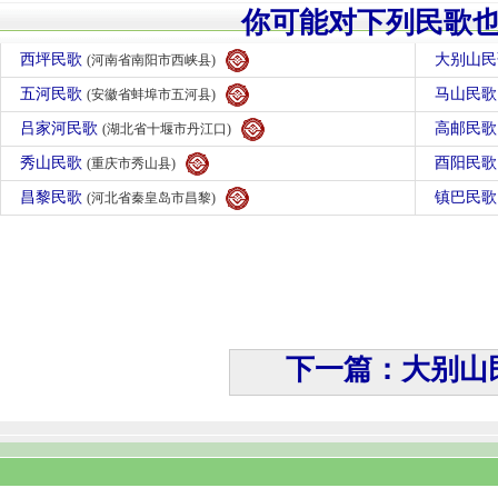
你可能对下列民歌
西坪民歌
大别山
(河南省南阳市西峡县)
五河民歌
马山民
(安徽省蚌埠市五河县)
吕家河民歌
高邮民
(湖北省十堰市丹江口)
秀山民歌
酉阳民
(重庆市秀山县)
昌黎民歌
镇巴民
(河北省秦皇岛市昌黎)
下一篇：大别山