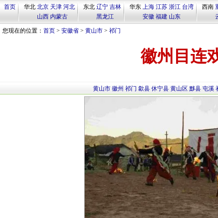
首页
华北
北京
天津
河北
东北
辽宁
吉林
华东
上海
江苏
浙江
台湾
西南
山西
内蒙古
黑龙江
安徽
福建
山东
您现在的位置：
首页
>
安徽省
>
黄山市
>
祁门
徽州目连
黄山市
徽州
祁门
歙县
休宁县
黄山区
黟县
屯溪