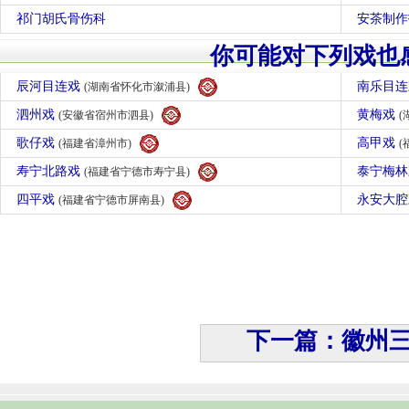
祁门胡氏骨伤科
安茶制作
你可能对下列戏也
辰河目连戏
南乐目
(湖南省怀化市溆浦县)
泗州戏
黄梅戏
(安徽省宿州市泗县)
(
歌仔戏
高甲戏
(福建省漳州市)
(
寿宁北路戏
泰宁梅
(福建省宁德市寿宁县)
四平戏
永安大
(福建省宁德市屏南县)
下一篇：徽州