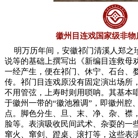
徽州目连戏国家级非物
明万历年间，安徽祁门清溪人郑之
说等的基础上撰写出《新编目连救母
一经产生，便在祁门、休宁、石台、
传。祁门目连戏原没有固定演出场所
不用管弦，上寿时则用唢呐。其基本
于徽州一带的“徽池雅调”，即徽州腔
点。脚色分生、旦、末、净、杂、襟
脸等。表演吸收民间武术、杂耍的一
窜火、窜剑、蹬桌、滚打等，这些表