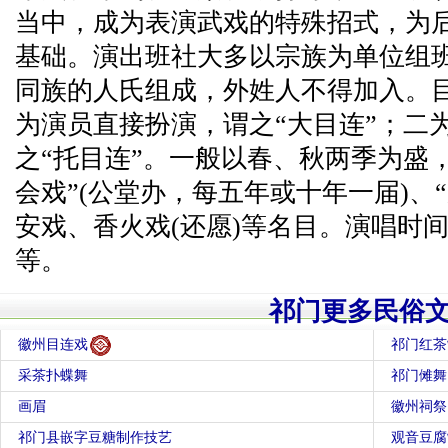
当中，成为表演武戏的特殊招式，为
基础。演出班社大多以宗族为单位组
同族的人氏组成，外姓人不得加入。
为演员直接扮演，谓之“大目连”；二
之“托目连”。一般以春、秋两季为盛，有
会戏”(公堂办，每五年或十年一届)、“
安戏、香火戏(还愿)等名目。演唱时
等。
祁门更多民俗
徽州目连戏
祁门红茶
采茶扑蝶舞
祁门傩舞
画眉
徽州祠祭
祁门县嵌字豆糖制作技艺
观音豆腐