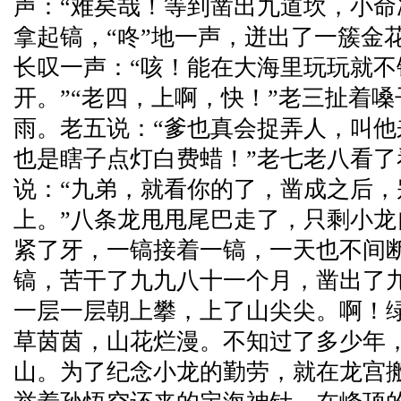
声：“难矣哉！等到凿出九道坎，小命
拿起镐，“咚”地一声，迸出了一簇金
长叹一声：“咳！能在大海里玩玩就不
开。”“老四，上啊，快！”老三扯着
雨。老五说：“爹也真会捉弄人，叫他
也是瞎子点灯白费蜡！”老七老八看了
说：“九弟，就看你的了，凿成之后，
上。”八条龙甩甩尾巴走了，只剩小
紧了牙，一镐接着一镐，一天也不间
镐，苦干了九九八十一个月，凿出了
一层一层朝上攀，上了山尖尖。啊！
草茵茵，山花烂漫。不知过了多少年
山。为了纪念小龙的勤劳，就在龙宫