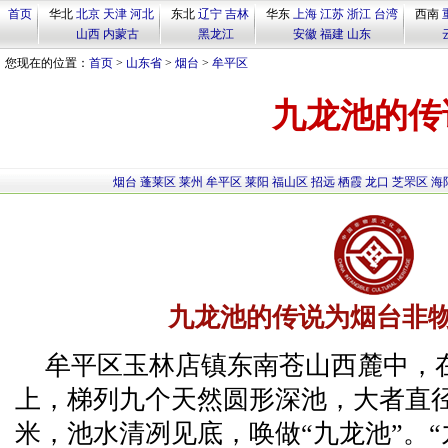
首页
华北
北京
天津
河北
东北
辽宁
吉林
华东
上海
江苏
浙江
台湾
西南
山西
内蒙古
黑龙江
安徽
福建
山东
您现在的位置：
首页
>
山东省
>
烟台
>
牟平区
九龙池的传
烟台
蓬莱区
莱州
牟平区
莱阳
福山区
招远
栖霞
龙口
芝罘区
海
九龙池的传说为烟台非
牟平区玉林店镇东南苍山西麓中，
上，梯列九个天然圆形深池，大者直
米，池水清冽见底，唤做“九龙池”。