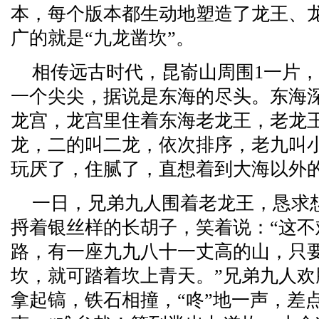
本，每个版本都生动地塑造了龙王、
广的就是“九龙凿坎”。
相传远古时代，昆嵛山周围1一片
一个尖尖，据说是东海的尽头。东海
龙宫，龙宫里住着东海老龙王，老龙
龙，二的叫二龙，依次排序，老九叫
玩厌了，住腻了，直想着到大海以外
一日，兄弟九人围着老龙王，恳求
捋着银丝样的长胡子，笑着说：“这
路，有一座九九八十一丈高的山，只
坎，就可踏着坎上青天。”兄弟九人
拿起镐，铁石相撞，“咚”地一声，差