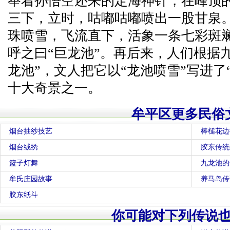
举着孙悟空还来的定海神针，在峰顶
三下，立时，咕嘟咕嘟喷出一股甘泉
珠喷雪，飞流直下，活象一条七彩斑
呼之曰“巨龙池”。再后来，人们根据
龙池”，文人把它以“龙池喷雪”写进了
十大奇景之一。
牟平区更多民俗
烟台抽纱技艺
棒槌花边
烟台绒绣
胶东传统
篮子灯舞
九龙池的
牟氏庄园故事
养马岛传
胶东纸斗
你可能对下列传说