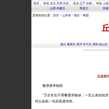
首页
华北
北京
天津
河北
东北
辽宁
吉林
华东
上海
山西
内蒙古
黑龙江
安徽
您现在的位置：
首页
>
山东省
>
烟台
>
栖霞
烟台
蓬莱区
莱州
牟平区
莱阳
福山区
丘处机
整理者李朝莉
“万古长生不用餐霞求秘诀；一言止杀始知济
对丘处机一生的高度评价。