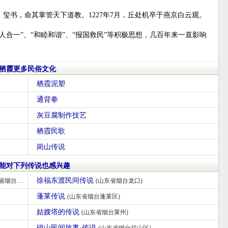
，玺书，命其掌管天下道教。1227年7月，丘处机卒于燕京白云观。
人合一”、“和睦和谐”、“报国救民”等积极思想，几百年来一直影响
栖霞更多民俗文化
栖霞泥塑
通背拳
灰豆腐制作技艺
栖霞民歌
岗山传说
能对下列传说也感兴趣
徐福东渡民间传说
烟台芝罘区)
(山东省烟台龙口)
蓬莱传说
(山东省烟台蓬莱区)
姑嫂塔的传说
(山东省烟台莱州)
磁山民间故事·传说