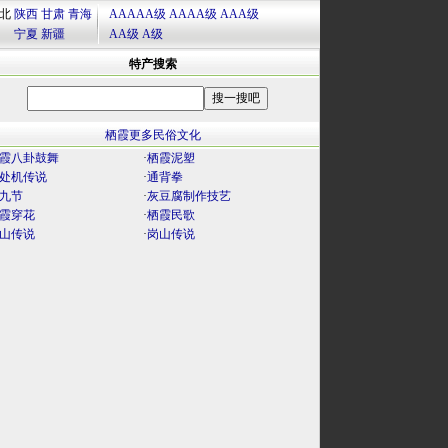
北
陕西
甘肃
青海
AAAAA级
AAAA级
AAA级
宁夏
新疆
AA级
A级
特产搜索
栖霞更多民俗文化
霞八卦鼓舞
·
栖霞泥塑
处机传说
·
通背拳
九节
·
灰豆腐制作技艺
霞穿花
·
栖霞民歌
山传说
·
岗山传说