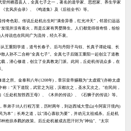
春子，金代登州栖霞县人，全真七子之一，著名的道学家、思想家、养生学家
、《玄风庆会录》、《鸣道集》及《后祖全书》等。
传奇色彩。传说丘处机出生时“满舍异香，红光冲天”，邻居们远远
才发现并没有着火，而是丘家有男婴降生。人们都觉得很奇怪，纷纷
动人传说也在民间广为流传，经久不衰。
，师从王重阳学道，道号长春子。后与丹阳子马钰、长真子谭处端、长
散人孙不二合称“全真七子”。全真七子后随王重阳一起创立了道教
七载，潜心修道，创立了全真教龙门派。此间，丘处机传说众多，在
影。
道之所。金泰和八年(1208年)，章宗皇帝赐额为“太虚观”(亦称太虚
中称：“天下道院，武官之为冠，滨都次之，圣水又次之。”在民间，
如《丘处机智胜西王母》、《木井的传说》、《石狮子的传说》等。
请，率弟子18人行程万里，历时两年，到达西域大雪山(今阿富汗境内)
民为本”；长寿之道，以“清心寡欲为要”，并劝元太祖戒杀。丘处机
种抢掠杀戮的政策。后丘处机被成吉思汗封为“神仙”、“太宗