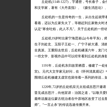
丘处机(1148-1227)，字通密，号长
和文学家，著有《大丹直指》、《摄生消息论》
丘处机的一生是传奇的一生，从出生起就带着
看着，还以为丘家失火了，等都赶到丘家救火时
认定“寒舍吐焰，此人不凡”。关于丘处机的一些
丘处机19岁时出家宁海昆嵛山(今牟平东)
生子刘处玄、玉阳子王处一、广宁子郝大通、清静
全真派。王重阳去世后，丘处机磻溪六年，龙门
一些文学、影视作品中可以经常看到丘处机的身
1191年，丘处机东归故里栖霞，修建了一处修
宫)。元代大文学家元好问，在《怀州清真观记》
围绕丘处机修建太虚宫也留传着一系列的传说，
1220年,72岁的丘处机应元太祖成吉思汗邀
晋见成吉思汗，向他宣讲：治国之道，“以敬天爱
最终说服这位蒙古统治者在中原地区改变了过去那
师”。“一言止杀”的传说迅速传播开来。