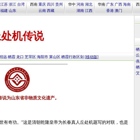
江苏
浙江
台湾
西南
重庆
四川
贵州
华中
河南
湖北
华南
广东
广西
海南
西
福建
山东
云南
西藏
湖南
江西
香港
澳门
丘处机传说
·
栖
·
丘
招远
栖霞
龙口
芝罘区
海阳市
莱山区
栖霞行政区划
[移动版]
·
燕
·
栖
·
艾
传说为山东省非物质文化遗产。
世有奇功。”这是清朝乾隆皇帝为长春真人丘处机题写的对联，也是