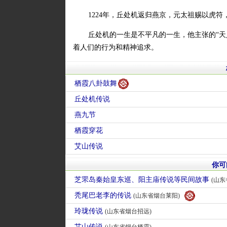
1224年，丘处机返归燕京，元太祖赐以虎符
丘处机的一生是不平凡的一生，他主张的“天
着人们的行为和精神追求。
栖霞八卦鼓舞
丘处机传说
燕九节
栖霞穿花
艾山传说
你可
芝罘岛秦始皇东巡、阳主庙传说等民间故事
(山东省
秃尾巴老李的传说
(山东省烟台莱阳)
玲珑传说
(山东省烟台招远)
艾山传说