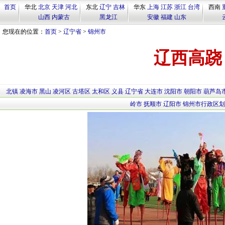
首页
华北
北京
天津
河北
东北
辽宁
吉林
华东
上海
江苏
浙江
台湾
西南
山西
内蒙古
黑龙江
安徽
福建
山东
您现在的位置：
首页
>
辽宁省
>
锦州市
辽西高跷
北镇
凌海市
黑山
凌河区
古塔区
太和区
义县
辽宁省
大连市
沈阳市
朝阳市
葫芦岛
岭市
抚顺市
辽阳市
锦州市行政区划