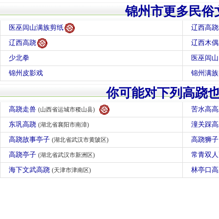
锦州市更多民俗
医巫闾山满族剪纸
辽西高跷
辽西高跷
辽西木偶
少北拳
医巫闾山
锦州皮影戏
锦州满族
你可能对下列高跷
高跷走兽
苦水高
(山西省运城市稷山县)
东巩高跷
潼关踩
(湖北省襄阳市南漳)
高跷故事亭子
高跷狮
(湖北省武汉市黄陂区)
高跷亭子
常青双
(湖北省武汉市新洲区)
海下文武高跷
林亭口
(天津市津南区)