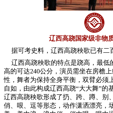
辽西高跷国家级非物
据可考史料，辽西高跷秧歌已有二
辽西高跷秧歌的特点是跷高，最低的
高的可达240公分，演员需坐在房檐
性，舞者为保持全身平衡，双臂必须
自如，由此构成辽西高跷“大大舞”的
辽西高跷秧歌形成了扔、跨、蹲、别
俏、哏、逗等形态，动作潇洒漂亮，